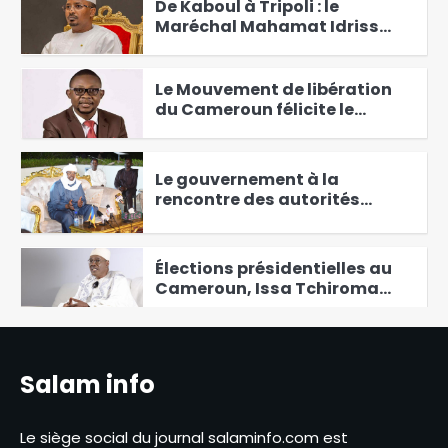
De Kaboul à Tripoli : le
Maréchal Mahamat Idriss
Deby Itno relie le terrorisme
2
mondial aux erreurs du passé
Le Mouvement de libération
du Cameroun félicite le
candidat Issa Tchiroma
3
Bakary, qui serait le candidat
favori
Le gouvernement à la
rencontre des autorités
locales de Massakory, chef-
4
lieu de la province du Hadjer
Lamis
Élections présidentielles au
Cameroun, Issa Tchiroma
Bakary se déclare vainqueur
5
Le Directeur général adjoint
de la Police nationale visite
Salam info
les commissariats de
6
sécurité publique
Intelligence artificielle et
Le siège social du journal salaminfo.com est