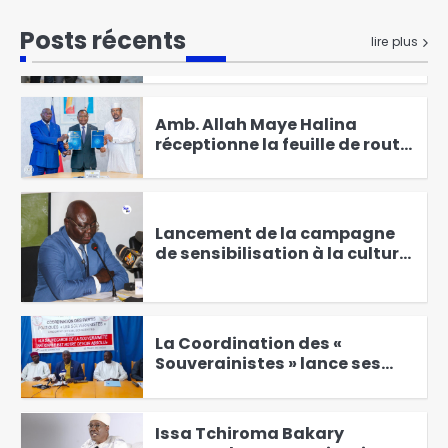
Nicolas Sarkozy incarcéré à la
Posts récents
lire plus
prison de la Santé
1
Amb. Allah Maye Halina
réceptionne la feuille de route
de la décentralisation
2
Lancement de la campagne
de sensibilisation à la culture
de la paix et à la lutte contre
les violences en milieu
3
scolaire
La Coordination des «
Souverainistes » lance ses
activités et réaffirme son
4
soutien au Maréchal
Mahamat Idriss Déby Itno
Issa Tchiroma Bakary