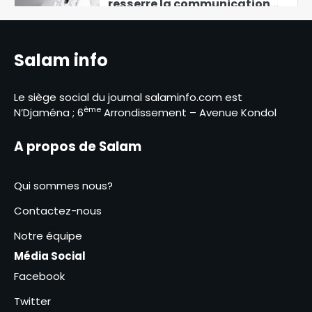
resserre la communication
autour de sa campagne
5
présidentielle
Numérisation de l’éducation :
Salam info
le Tchad et le Maroc
renforcent leur coopération
6
Le siège social du journal salaminfo.com est
ème
N’Djaména ; 6
Arrondissement – Avenue Kondol
Nicolas Sarkozy incarcéré à la
prison de la Santé
A propos de Salam
1
Amb. Allah Maye Halina
Qui sommes nous?
réceptionne la feuille de route
Contactez-nous
de la décentralisation
2
Notre équipe
Média Social
Lancement de la campagne
de sensibilisation à la culture
Facebook
de la paix et à la lutte contre
Twitter
les violences en milieu
3