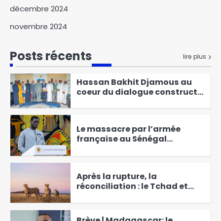
campagne scolaire pour une
décembre 2024
rentrée sans accident
1
novembre 2024
Hassan Bakhit Djamous au
coeur du dialogue constructif
Posts récents
lire plus
avec APN
2
Le massacre par l’armée
française au Sénégal
de tirailleurs africains a été
3
« prémédité » et « camouflé
Après la rupture, la
réconciliation : le Tchad et
APN trouvent un nouveau
4
compromis
Brève | Madagascar: le
colonel Michael Randrianirina
investi président de la
5
Refondation