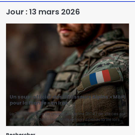
Jour :
13 mars 2026
Un sous-officier des Chasseurs Alpins « Mort
pour la France » en Irak
Le 7ème Bataillon de chasseurs alpins (BCA) de Varces est
en deuil. L’adjudant-chef Arnaud Frion a perdu la vie lors…
Rechercher