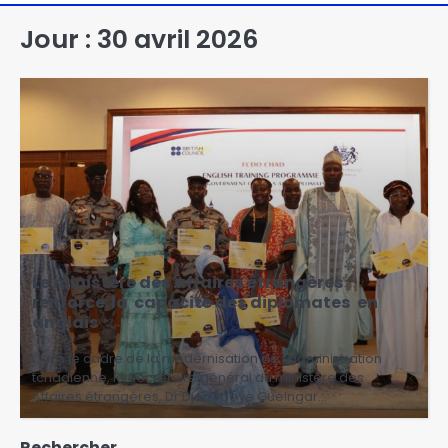
Jour :
30 avril 2026
‎Le ministère des affaires étrangères
renforce la capacité des diplomates en
anglais
‎‎Dans le cadre de la modernisation de l’administration
tchadienne, le Secrétaire général du ministère des
Affaires étrangères, Dr Djangbeye Guelngar…
Rechercher