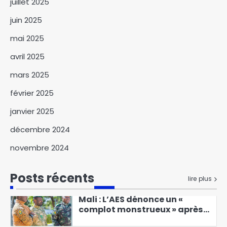
juillet 2025
3
Wadi-Fira
juin 2025
mai 2025
Le parti PCS appelle à un « bloc
sacré » autour du Maréchal
avril 2025
Mahamat Idriss Deby Itno
mars 2025
4
février 2025
Mali : l’armée annonce avoir
janvier 2025
neutralisé plusieurs
terroristes
décembre 2024
5
novembre 2024
Le MPS salue la décision de
justice déclarant le GCAP nul
et ses activités illégales
Posts récents
6
lire plus
Mali : L’AES dénonce un «
complot monstrueux » après
les attaques terroristes du 25
1