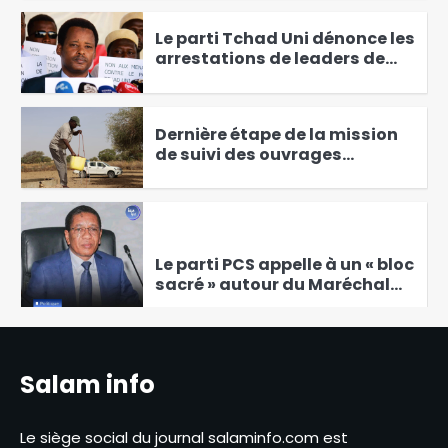
avril
Le parti Tchad Uni dénonce les
arrestations de leaders de
l’opposition et exige leur
2
libération immédiate
Dernière étape de la mission
de suivi des ouvrages
hydrauliques du PIER-EW au
3
Wadi-Fira
Le parti PCS appelle à un « bloc
sacré » autour du Maréchal
Mahamat Idriss Deby Itno
4
Salam info
Mali : l’armée annonce avoir
neutralisé plusieurs
terroristes
5
Le siège social du journal salaminfo.com est