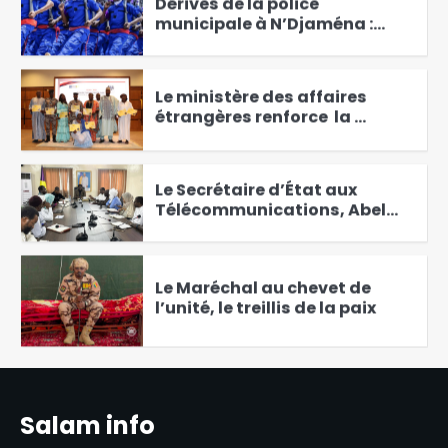
Dérives de la police
municipale à N’Djaména :
Entre arnaques, népotisme et
3
manque de formation
‎Le ministère des affaires
étrangères renforce la
capacité des diplomates en
4
anglais
Le Secrétaire d’État aux
Télécommunications, Abel
Maina installe le comité de
5
réforme de la législation
numérique
Le Maréchal au chevet de
l’unité, le treillis de la paix
6
Le ministre de l’Élevage en
mission de mobilisation des
Salam info
investisseurs pour le