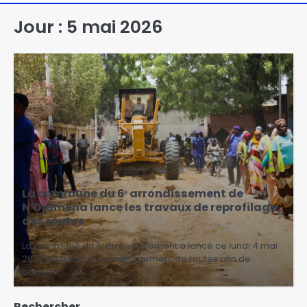
Jour :
5 mai 2026
La commune du 6ᵉ arrondissement de
N’Djamena lance les travaux de reprofilage
des routes
La commune du 6ᵉ arrondissement a lancé ce lundi 4 mai
2026 les travaux d’aménagement de routes afin de
prévenir…
Rechercher