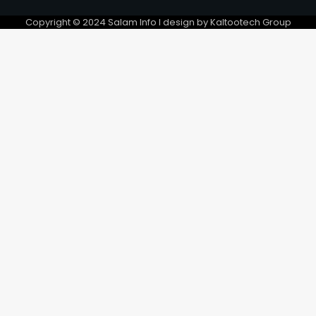
6
Copyright © 2024 Salam Info l design by Kaltootech Group