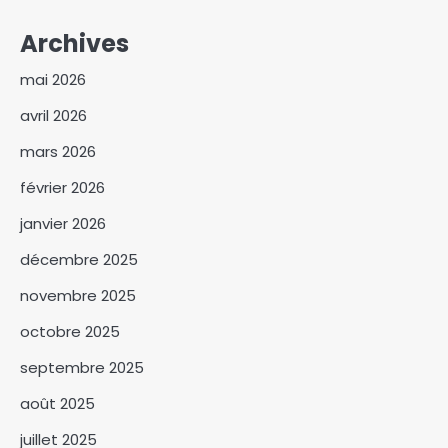
Archives
mai 2026
avril 2026
mars 2026
février 2026
janvier 2026
décembre 2025
novembre 2025
Dérives de la police
octobre 2025
municipale à N’Djaména :
Entre arnaques, népotisme et
septembre 2025
3
manque de formation
août 2025
‎Le ministère des affaires
étrangères renforce la
juillet 2025