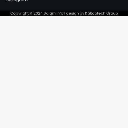
au secours des orphelins
5
Copyright © 2024 Salam Info l design by Kaltootech Group
La mairie de la ville de
N’Djaména clarifie les
réformes tarifaires des
6
marchés pour 2026‎