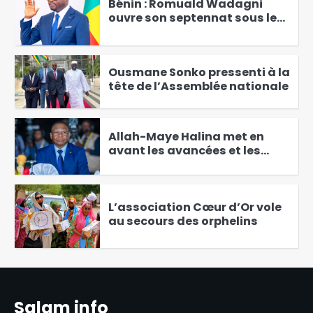
Bénin : Romuald Wadagni
ouvre son septennat sous le
signe du social
2
Ousmane Sonko pressenti à la
tête de l’Assemblée nationale
3
Allah-Maye Halina met en
avant les avancées et les
défis du gouvernement
4
L’association Cœur d’Or vole
au secours des orphelins
5
La mairie de la ville de
N’Djaména clarifie les
Salam info
réformes tarifaires des