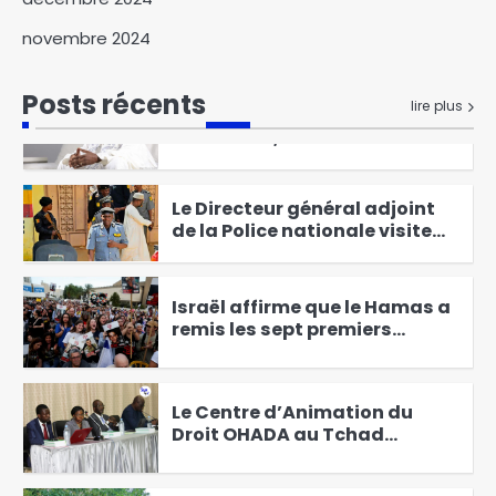
6
novembre 2024
Élections présidentielles au
Cameroun, Issa Tchiroma
Posts récents
Bakary se déclare vainqueur
lire plus
1
Le Directeur général adjoint
de la Police nationale visite
les commissariats de
2
sécurité publique
Israël affirme que le Hamas a
remis les sept premiers
otages à la Croix-Rouge
3
Le Centre d’Animation du
Droit OHADA au Tchad
Présente le Code vert 2025
4
Kitoko Gata Ngoulou
échanges avec les femmes du