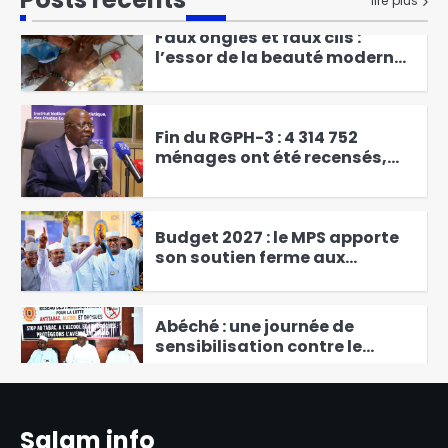
lire plus
du MPS
Faux ongles et faux cils :
l’essor de la beauté moderne
chez les filles et les femmes
2
Fin du RGPH-3 : 4 314 752
ménages ont été recensés,
soit un taux de couverture de
3
104,33 % des ménages
identifiés
Budget 2027 : le MPS apporte
son soutien ferme aux
nouvelles orientations
4
présidentielles
Abéché : une journée de
sensibilisation contre le
tabac, l’alcool et les drogues
5
Abdoulaye Issa Mahamat
Salam info
officiellement installé comme