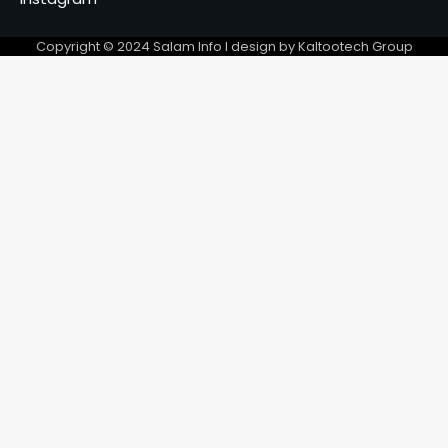
sensibilisation contre le
tabac, l’alcool et les drogues
5
Copyright © 2024 Salam Info l design by Kaltootech Group
Abdoulaye Issa Mahamat
officiellement installé comme
juge de paix du 3ᵉ
6
arrondissement