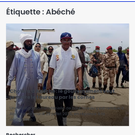
Étiquette :
Abéché
Choléra à Abéché : le gouvernement veut
prendre le taureau par les cornes
Une délégation ministérielle de haut niveau s’est rendue à
Abéché, ce mardi 29 juillet 2025, en réponse à la
déclaration…
Rechercher