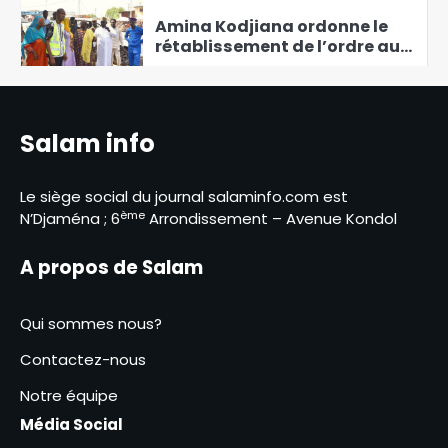
Amina Kodjiana ordonne le
rétablissement de l’ordre au
marché Ndombolo et au
6
marché central
Abdoulaye Issa Mahamat
Salam info
officiellement installé comme
juge de paix du 3ᵉ
1
arrondissement
Le siège social du journal salaminfo.com est
ème
N’Djaména ; 6
Arrondissement – Avenue Kondol
Tchad : création de Sahel
Défense Industrie, un atout
A propos de Salam
pour le pays
2
Passalé Kanabé Marcelin
Qui sommes nous?
lance l’atelier de
vulgarisation sur les
Contactez-nous
3
redevances liées au
Notre équipe
prélèvement de l’eau brute
Tchad – UPSSA : 100 jeunes
Média Social
entrepreneurs des 23