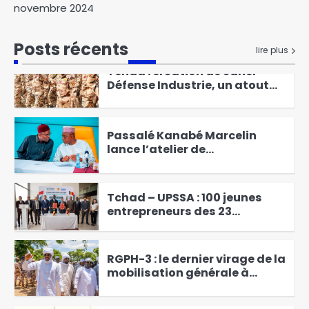
Abdoulaye Issa Mahamat
novembre 2024
officiellement installé comme
juge de paix du 3ᵉ
1
Posts récents
arrondissement
lire plus
Tchad : création de Sahel
Défense Industrie, un atout
pour le pays
2
Passalé Kanabé Marcelin
lance l’atelier de
vulgarisation sur les
3
redevances liées au
prélèvement de l’eau brute
Tchad – UPSSA : 100 jeunes
entrepreneurs des 23
provinces bientôt en
4
formation d’excellence à
Agadir
RGPH-3 : le dernier virage de la
mobilisation générale à
Kodjiguila
5