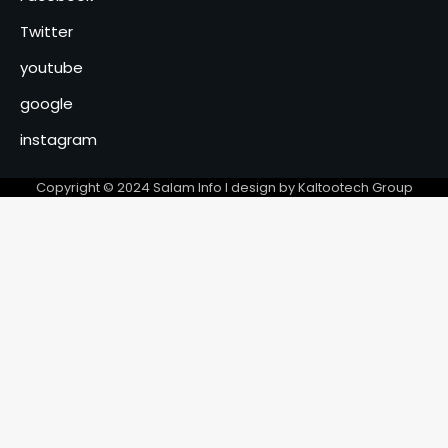
Twitter
youtube
google
instagram
Copyright © 2024 Salam Info l design by Kaltootech Group