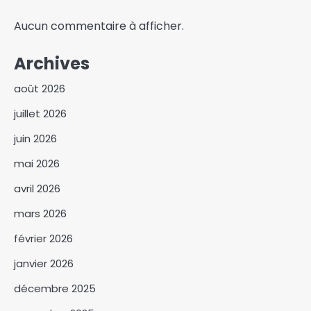
Aucun commentaire à afficher.
Archives
août 2026
juillet 2026
juin 2026
mai 2026
Abéché : une journée de
avril 2026
sensibilisation contre le
mars 2026
tabac, l’alcool et les drogues
3
février 2026
Abdoulaye Issa Mahamat
janvier 2026
officiellement installé comme
juge de paix du 3ᵉ
décembre 2025
4
arrondissement