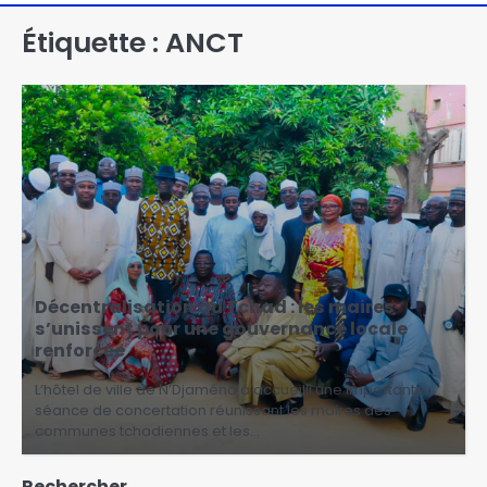
Étiquette :
ANCT
Décentralisation au Tchad : les maires
s’unissent pour une gouvernance locale
renforcée
L’hôtel de ville de N’Djaména a accueilli une importante
séance de concertation réunissant les maires des
communes tchadiennes et les…
Rechercher