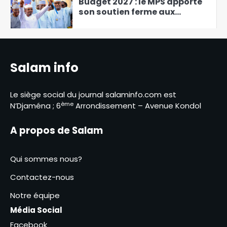
nouvelles orientations
2
présidentielles
Abéché : une journée de
sensibilisation contre le
tabac, l’alcool et les drogues
3
Salam info
Abdoulaye Issa Mahamat
officiellement installé comme
Le siège social du journal salaminfo.com est
juge de paix du 3ᵉ
ème
N’Djaména ; 6
Arrondissement – Avenue Kondol
4
arrondissement
Tchad : création de Sahel
A propos de Salam
Défense Industrie, un atout
pour le pays
5
Qui sommes nous?
Passalé Kanabé Marcelin
Contactez-nous
lance l’atelier de
Notre équipe
vulgarisation sur les
6
redevances liées au
Média Social
prélèvement de l’eau brute
Facebook