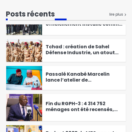
Abdoulaye Issa Mahamat
Posts récents
lire plus
officiellement installé comme
juge de paix du 3ᵉ
4
arrondissement
Tchad : création de Sahel
Défense Industrie, un atout
pour le pays
5
Passalé Kanabé Marcelin
lance l’atelier de
vulgarisation sur les
6
redevances liées au
prélèvement de l’eau brute
Fin du RGPH-3 : 4 314 752
ménages ont été recensés,
soit un taux de couverture de
1
104,33 % des ménages
identifiés
Budget 2027 : le MPS apporte
son soutien ferme aux