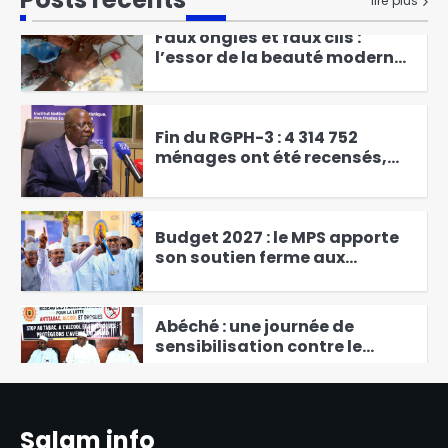
lire plus
du MPS
Faux ongles et faux cils :
l’essor de la beauté moderne
chez les filles et les femmes
2
Fin du RGPH-3 : 4 314 752
ménages ont été recensés,
soit un taux de couverture de
3
104,33 % des ménages
identifiés
Budget 2027 : le MPS apporte
son soutien ferme aux
nouvelles orientations
4
présidentielles
Abéché : une journée de
sensibilisation contre le
tabac, l’alcool et les drogues
5
Abdoulaye Issa Mahamat
Salam info
officiellement installé comme