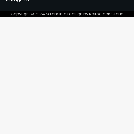
sensibilisation contre le
tabac, l’alcool et les drogues
5
Copyright © 2024 Salam Info l design by Kaltootech Group
Abdoulaye Issa Mahamat
officiellement installé comme
juge de paix du 3ᵉ
6
arrondissement