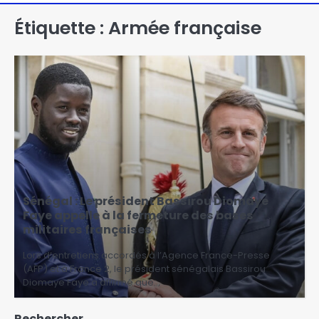
Étiquette :
Armée française
Sénégal : Le président Bassirou Diomaye
Faye appelle à la fermeture des bases
militaires françaises
Lors d’entretiens accordés à l’Agence France-Presse
(AFP) et à France 2, le président sénégalais Bassirou
Diomaye Faye a affirmé que…
Rechercher