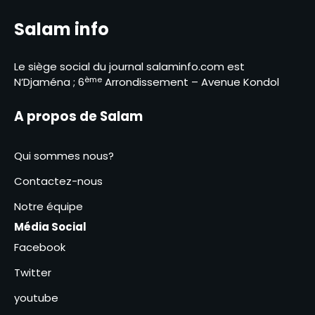
entrepreneurs des 23
provinces bientôt en
5
Salam info
formation d’excellence à
Agadir
RGPH-3 : le dernier virage de la
mobilisation générale à
Le siège social du journal salaminfo.com est
Kodjiguila
ème
N’Djaména ; 6
Arrondissement – Avenue Kondol
6
Abéché : une journée de
A propos de Salam
sensibilisation contre le
tabac, l’alcool et les drogues
1
Qui sommes nous?
Abdoulaye Issa Mahamat
Contactez-nous
officiellement installé comme
juge de paix du 3ᵉ
Notre équipe
2
arrondissement
Média Social
Tchad : création de Sahel
Facebook
Défense Industrie, un atout
pour le pays
Twitter
3
youtube
Passalé Kanabé Marcelin