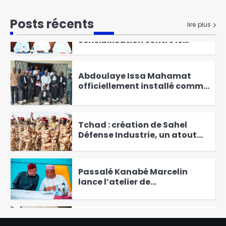
Kodjiguila
6
Posts récents
lire plus
Abéché : une journée de
sensibilisation contre le
tabac, l’alcool et les drogues
1
Abdoulaye Issa Mahamat
officiellement installé comme
juge de paix du 3ᵉ
2
arrondissement
Tchad : création de Sahel
Défense Industrie, un atout
pour le pays
3
Passalé Kanabé Marcelin
lance l’atelier de
vulgarisation sur les
4
redevances liées au
prélèvement de l’eau brute
Tchad – UPSSA : 100 jeunes