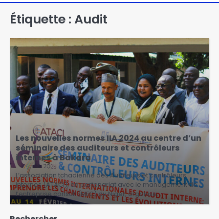
Étiquette :
Audit
Les nouvelles normes IIA 2024 au centre d’un
séminaire des auditeurs et contrôleurs
internes à Bakara
L’association tchadienne des Auditeurs et contrôleurs
internes (ATACI), en partenariat avec le management de
l’entreprise consult (MEC) du Niger, organise…
Rechercher