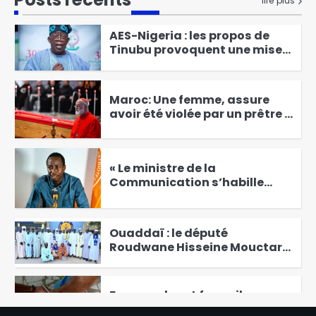
nouvelles infrastructures
lire plus
1
sportives de proximité
AES-Nigeria : les propos de
Tinubu provoquent une mise
au point des pays du Sahel
2
Maroc: Une femme, assure
avoir été violée par un prêtre à
Casablanca
3
« Le ministre de la
Communication s’habille
dans son ancienne casquette
4
d’activiste. » Hisseine
Abdoulaye [Interview]
Ouaddaï : le député
Roudwane Hisseine Mouctar
échange avec les instances
5
du MPS
Faux ongles et faux cils :
l’essor de la beauté moderne