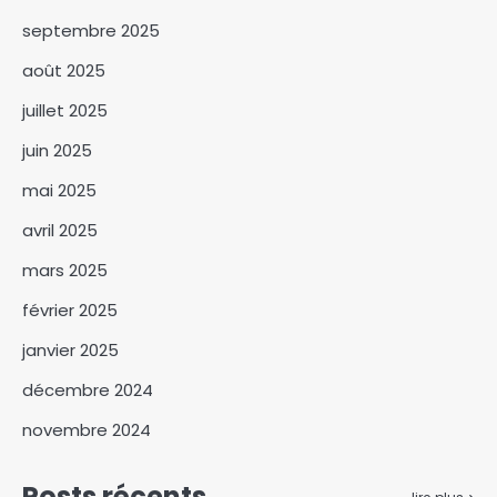
septembre 2025
Maroc: Une femme, assure
avoir été violée par un prêtre à
août 2025
Casablanca
3
juillet 2025
« Le ministre de la
juin 2025
Communication s’habille
mai 2025
dans son ancienne casquette
4
d’activiste. » Hisseine
avril 2025
Abdoulaye [Interview]
Ouaddaï : le député
mars 2025
Roudwane Hisseine Mouctar
échange avec les instances
5
février 2025
du MPS
Faux ongles et faux cils :
janvier 2025
l’essor de la beauté moderne
décembre 2024
chez les filles et les femmes
6
novembre 2024
Côte d’Ivoire : la France
finance la construction de
Posts récents