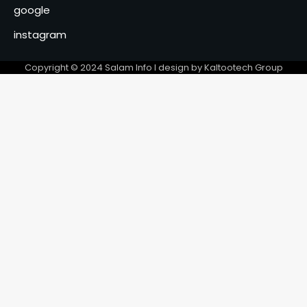
Roudwane Hisseine Mouctar
google
échange avec les instances
5
du MPS
instagram
Faux ongles et faux cils :
l’essor de la beauté moderne
Copyright © 2024 Salam Info l design by Kaltootech Group
chez les filles et les femmes
6