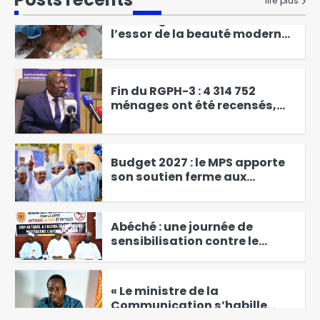
lire plus
chez les filles et les femmes
3
Fin du RGPH-3 : 4 314 752
ménages ont été recensés,
soit un taux de couverture de
4
104,33 % des ménages
identifiés
Budget 2027 : le MPS apporte
son soutien ferme aux
nouvelles orientations
5
présidentielles
Abéché : une journée de
sensibilisation contre le
tabac, l’alcool et les drogues
6
« Le ministre de la
Communication s’habille
dans son ancienne casquette
1
d’activiste. » Hisseine
Abdoulaye [Interview]
Ouaddaï : le député