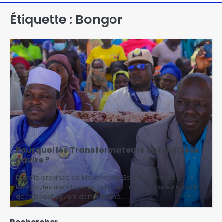
Étiquette :
Bongor
Pourquoi les Transformateurs ont quitté le
navire ?
Dans la province de Mayo-Kebbi Est précisément à
Bongor, les membres du parti Les Transformateurs, parti
de l’opposition, ont démissionné…
Rechercher