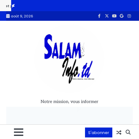
ropagé «au-delà» des os
Pahimi Padacké Albert appelle à l’unité et 
août 9, 2026
Notre mission, vous informer
S'abonner