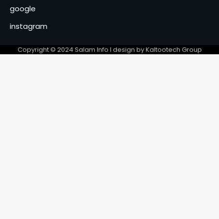
Roudwane Hisseine Mouctar
google
échange avec les instances
5
du MPS
instagram
Faux ongles et faux cils :
l’essor de la beauté moderne
Copyright © 2024 Salam Info l design by Kaltootech Group
chez les filles et les femmes
6