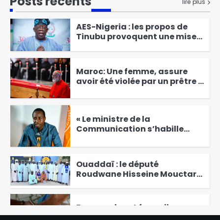
Posts récents
nouvelles infrastructures
lire plus
1
sportives de proximité
AES-Nigeria : les propos de
Tinubu provoquent une mise
au point des pays du Sahel
2
Maroc: Une femme, assure
avoir été violée par un prêtre à
Casablanca
3
« Le ministre de la
Communication s’habille
dans son ancienne casquette
4
d’activiste. » Hisseine
Abdoulaye [Interview]
Ouaddaï : le député
Roudwane Hisseine Mouctar
échange avec les instances
5
du MPS
Faux ongles et faux cils :
l’essor de la beauté moderne