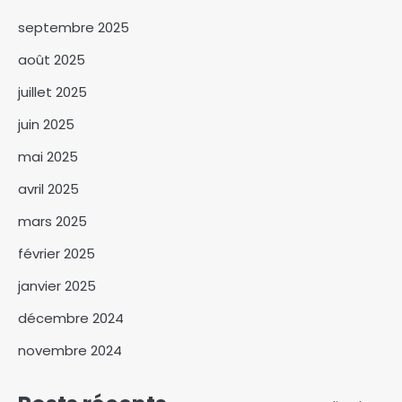
septembre 2025
Maroc: Une femme, assure
avoir été violée par un prêtre à
août 2025
Casablanca
3
juillet 2025
« Le ministre de la
juin 2025
Communication s’habille
mai 2025
dans son ancienne casquette
4
d’activiste. » Hisseine
avril 2025
Abdoulaye [Interview]
Ouaddaï : le député
mars 2025
Roudwane Hisseine Mouctar
échange avec les instances
5
février 2025
du MPS
Faux ongles et faux cils :
janvier 2025
l’essor de la beauté moderne
décembre 2024
chez les filles et les femmes
6
novembre 2024
Côte d’Ivoire : la France
finance la construction de