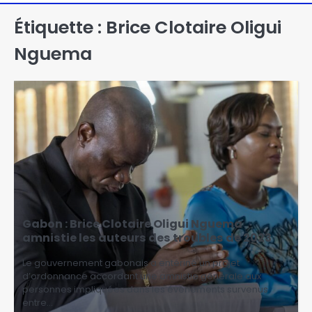
Étiquette :
Brice Clotaire Oligui
Nguema
Gabon : Brice Clotaire Oligui Nguema
amnistie les auteurs des troubles de 2023
Le gouvernement gabonais a entériné un projet
d’ordonnance accordant une amnistie générale aux
personnes impliquées dans les événements survenus
entre…