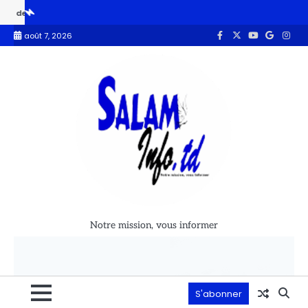
104,33 % des ménages identifiés
Budget 2027 : le MPS apporte son s
août 7, 2026
Notre mission, vous informer
S'abonner