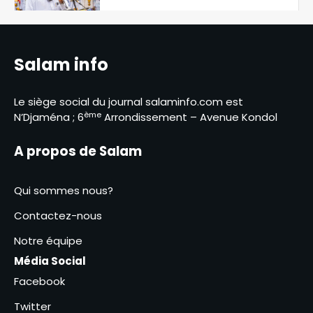
contact des éleveurs
5
nomades de Maddadi
SNA 2026 : le ministère de
l’Environnement fait le bilan
Salam info
6
Le siège social du journal salaminfo.com est
RGPH-3 : le dernier virage de la
ème
N’Djaména ; 6
Arrondissement – Avenue Kondol
mobilisation générale à
Kodjiguila
1
A propos de Salam
Amina Kodjiana ordonne le
Qui sommes nous?
rétablissement de l’ordre au
marché Ndombolo et au
Contactez-nous
2
marché central
Notre équipe
SNA 2026 : la commune du 6ᵉ
Média Social
arrondissement lance la
campagne « Une femme, un
Facebook
3
arbre »
Twitter