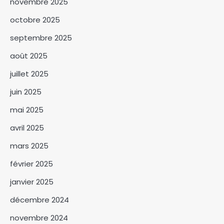
novembre 2025
octobre 2025
septembre 2025
SNA 2026 : la commune du 6ᵉ
arrondissement lance la
août 2025
campagne « Une femme, un
3
arbre »
juillet 2025
Le BNFT lance officiellement
juin 2025
sa plateforme digitale e-BNFT
mai 2025
4
avril 2025
Mandoul : Le coordonnateur
mars 2025
Mahamat Saleh Abdeljelil au
contact des éleveurs
février 2025
5
nomades de Maddadi
janvier 2025
SNA 2026 : le ministère de
l’Environnement fait le bilan
décembre 2024
6
novembre 2024