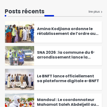
RGPH-3 : le dernier virage de la
mobilisation générale à
Posts récents
lire plus
Kodjiguila
1
Amina Kodjiana ordonne le
rétablissement de l’ordre au
marché Ndombolo et au
2
marché central
SNA 2026 : la commune du 6ᵉ
arrondissement lance la
campagne « Une femme, un
3
arbre »
Le BNFT lance officiellement
sa plateforme digitale e-BNFT
4
Mandoul : Le coordonnateur
Mahamat Saleh Abdeljelil au