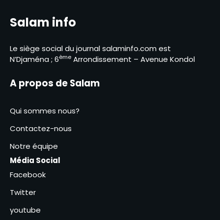
Le BNFT lance officiellement
Salam info
sa plateforme digitale e-BNFT
5
Le siège social du journal salaminfo.com est
ème
N’Djaména ; 6
Arrondissement – Avenue Kondol
Mandoul : Le coordonnateur
Mahamat Saleh Abdeljelil au
contact des éleveurs
A propos de Salam
6
nomades de Maddadi
Tchad – UPSSA : 100 jeunes
Qui sommes nous?
entrepreneurs des 23
provinces bientôt en
1
Contactez-nous
formation d’excellence à
Agadir
Notre équipe
RGPH-3 : le dernier virage de la
mobilisation générale à
Média Social
Kodjiguila
Facebook
2
Twitter
Amina Kodjiana ordonne le
rétablissement de l’ordre au
youtube
marché Ndombolo et au