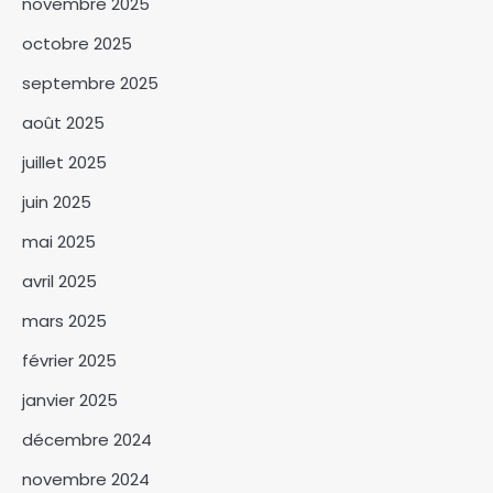
novembre 2025
octobre 2025
septembre 2025
août 2025
Amina Kodjiana ordonne le
juillet 2025
rétablissement de l’ordre au
juin 2025
marché Ndombolo et au
3
marché central
mai 2025
SNA 2026 : la commune du 6ᵉ
avril 2025
arrondissement lance la
campagne « Une femme, un
mars 2025
4
arbre »
février 2025
Le BNFT lance officiellement
janvier 2025
sa plateforme digitale e-BNFT
décembre 2024
5
novembre 2024
Mandoul : Le coordonnateur