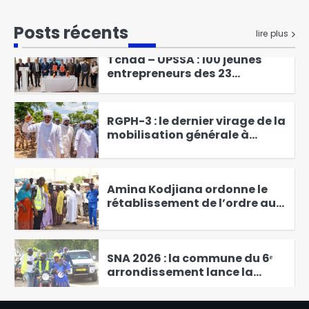
Mahamat Saleh Abdeljelil au
contact des éleveurs
Posts récents
6
lire plus
nomades de Maddadi
Tchad – UPSSA : 100 jeunes
entrepreneurs des 23
provinces bientôt en
1
formation d’excellence à
Agadir
RGPH-3 : le dernier virage de la
mobilisation générale à
Kodjiguila
2
Amina Kodjiana ordonne le
rétablissement de l’ordre au
marché Ndombolo et au
3
marché central
SNA 2026 : la commune du 6ᵉ
arrondissement lance la
campagne « Une femme, un
4
arbre »