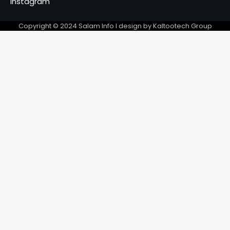
instagram
Maroc: Une femme, assure
Copyright © 2024 Salam Info l design by Kaltootech Group
avoir été violée par un prêtre à
Casablanca
5
« Le ministre de la
Communication s’habille
dans son ancienne casquette
6
d’activiste. » Hisseine
Abdoulaye [Interview]