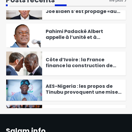
lire plus
Abdoulaye [Interview]
Le cancer de l’ex-président
Joe Biden s’est propagé «au-
delà» des os
1
Pahimi Padacké Albert
appelle à l’unité et à
l’apaisement à la veille de la
2
fête de l’indépendance
Côte d’Ivoire : la France
finance la construction de
nouvelles infrastructures
3
sportives de proximité
AES-Nigeria : les propos de
Tinubu provoquent une mise
au point des pays du Sahel
4
Maroc: Une femme, assure
avoir été violée par un prêtre à
Casablanca
5
Salam info