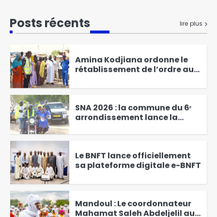
RGPH-3 : le dernier virage de la
mobilisation générale à
Posts récents
lire plus
Kodjiguila
1
Amina Kodjiana ordonne le
rétablissement de l’ordre au
marché Ndombolo et au
2
marché central
SNA 2026 : la commune du 6ᵉ
arrondissement lance la
campagne « Une femme, un
3
arbre »
Le BNFT lance officiellement
sa plateforme digitale e-BNFT
4
Mandoul : Le coordonnateur
Mahamat Saleh Abdeljelil au