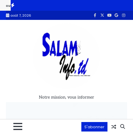
ture de 104,33 % des ménages identifiés
Budget 2027 : le MPS appor
août 7, 2026
Notre mission, vous informer
S'abonner