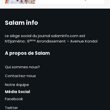
contact des éleveurs
5
nomades de Maddadi
SNA 2026 : le ministère de
l’Environnement fait le bilan
Salam info
6
Le siège social du journal salaminfo.com est
RGPH-3 : le dernier virage de la
ème
N’Djaména ; 6
Arrondissement – Avenue Kondol
mobilisation générale à
Kodjiguila
1
A propos de Salam
Amina Kodjiana ordonne le
Qui sommes nous?
rétablissement de l’ordre au
marché Ndombolo et au
Contactez-nous
2
marché central
Notre équipe
SNA 2026 : la commune du 6ᵉ
Média Social
arrondissement lance la
campagne « Une femme, un
Facebook
3
arbre »
Twitter