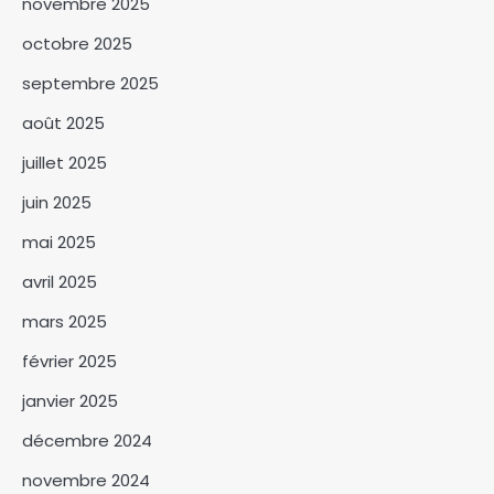
novembre 2025
octobre 2025
septembre 2025
SNA 2026 : la commune du 6ᵉ
arrondissement lance la
août 2025
campagne « Une femme, un
3
arbre »
juillet 2025
Le BNFT lance officiellement
juin 2025
sa plateforme digitale e-BNFT
mai 2025
4
avril 2025
Mandoul : Le coordonnateur
mars 2025
Mahamat Saleh Abdeljelil au
contact des éleveurs
février 2025
5
nomades de Maddadi
janvier 2025
SNA 2026 : le ministère de
l’Environnement fait le bilan
décembre 2024
6
novembre 2024