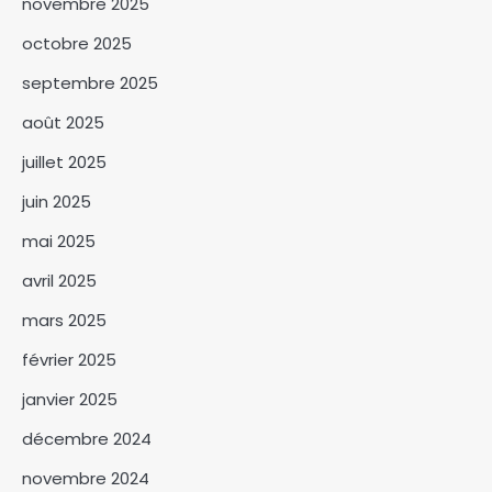
novembre 2025
octobre 2025
septembre 2025
SNA 2026 : la commune du 6ᵉ
arrondissement lance la
août 2025
campagne « Une femme, un
3
arbre »
juillet 2025
Le BNFT lance officiellement
juin 2025
sa plateforme digitale e-BNFT
mai 2025
4
avril 2025
Mandoul : Le coordonnateur
mars 2025
Mahamat Saleh Abdeljelil au
contact des éleveurs
février 2025
5
nomades de Maddadi
janvier 2025
SNA 2026 : le ministère de
l’Environnement fait le bilan
décembre 2024
6
novembre 2024