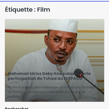
Étiquette :
Film
Mahamat Idriss Deby Itno salue la forte
participation du Tchad au FESPACO
Après la participation historique du Tchad à la 29ᵉ édition
du FESPACO, en tant que pays invité d’honneur, le
président…
Rechercher