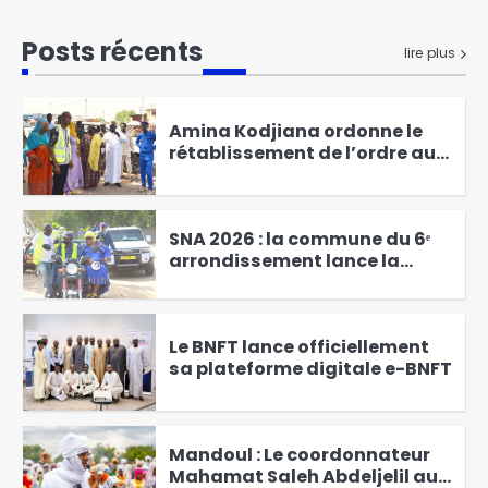
RGPH-3 : le dernier virage de la
mobilisation générale à
Posts récents
lire plus
Kodjiguila
1
Amina Kodjiana ordonne le
rétablissement de l’ordre au
marché Ndombolo et au
2
marché central
SNA 2026 : la commune du 6ᵉ
arrondissement lance la
campagne « Une femme, un
3
arbre »
Le BNFT lance officiellement
sa plateforme digitale e-BNFT
4
Mandoul : Le coordonnateur
Mahamat Saleh Abdeljelil au