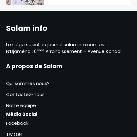
contact des éleveurs
5
nomades de Maddadi
SNA 2026 : le ministère de
l’Environnement fait le bilan
Salam info
6
Le siège social du journal salaminfo.com est
RGPH-3 : le dernier virage de la
ème
N’Djaména ; 6
Arrondissement – Avenue Kondol
mobilisation générale à
Kodjiguila
1
A propos de Salam
Amina Kodjiana ordonne le
Qui sommes nous?
rétablissement de l’ordre au
marché Ndombolo et au
Contactez-nous
2
marché central
Notre équipe
SNA 2026 : la commune du 6ᵉ
Média Social
arrondissement lance la
campagne « Une femme, un
Facebook
3
arbre »
Twitter