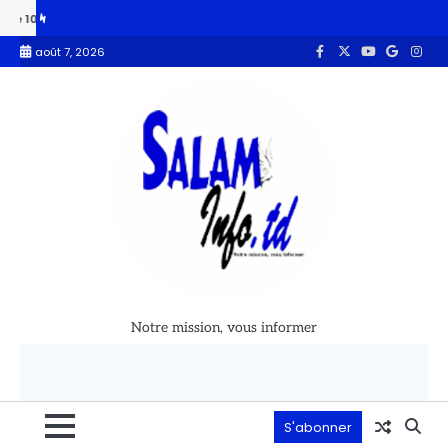
,33 % des ménages identifiés
Budget 2027 : le MPS apporte son sout
août 7, 2026
Notre mission, vous informer
S'abonner