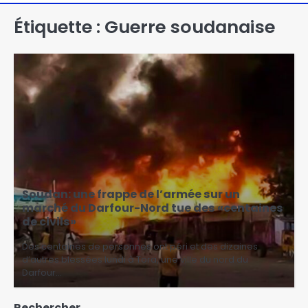
Étiquette :
Guerre soudanaise
Soudan: une frappe de l’armée sur un
marché du Darfour-Nord tue des «centaines
de civils»
Des centaines de personnes ont péri et des dizaines
d’autres blessées lundi à Tora, une ville du nord du
Darfour…
Rechercher