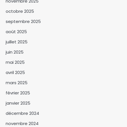
novembre 2025
octobre 2025
septembre 2025
SNA 2026 : la commune du 6ᵉ
arrondissement lance la
août 2025
campagne « Une femme, un
3
arbre »
juillet 2025
Le BNFT lance officiellement
juin 2025
sa plateforme digitale e-BNFT
mai 2025
4
avril 2025
Mandoul : Le coordonnateur
mars 2025
Mahamat Saleh Abdeljelil au
contact des éleveurs
février 2025
5
nomades de Maddadi
janvier 2025
SNA 2026 : le ministère de
l’Environnement fait le bilan
décembre 2024
6
novembre 2024