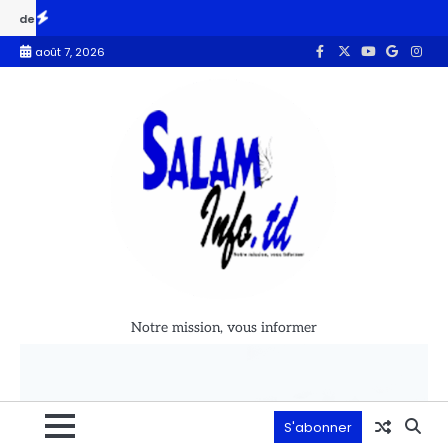
,33 % des ménages identifiés
Budget 2027 : le MPS apporte son sout
août 7, 2026
Notre mission, vous informer
S'abonner