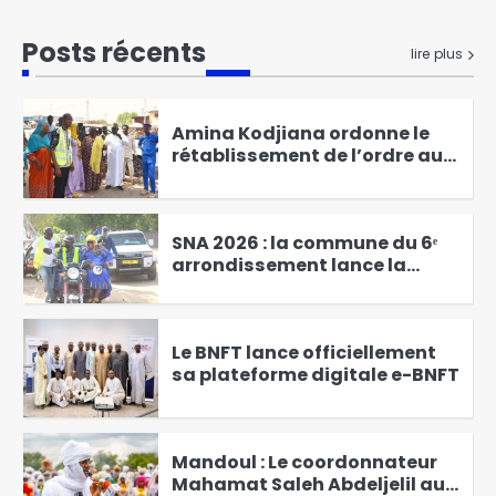
RGPH-3 : le dernier virage de la
mobilisation générale à
Posts récents
lire plus
Kodjiguila
1
Amina Kodjiana ordonne le
rétablissement de l’ordre au
marché Ndombolo et au
2
marché central
SNA 2026 : la commune du 6ᵉ
arrondissement lance la
campagne « Une femme, un
3
arbre »
Le BNFT lance officiellement
sa plateforme digitale e-BNFT
4
Mandoul : Le coordonnateur
Mahamat Saleh Abdeljelil au