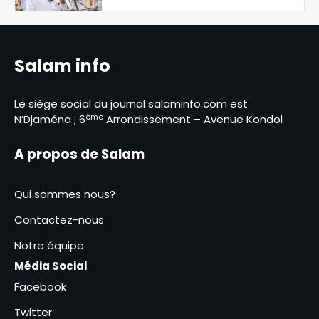
contact des éleveurs
5
nomades de Maddadi
SNA 2026 : le ministère de
l’Environnement fait le bilan
Salam info
6
Le siège social du journal salaminfo.com est
RGPH-3 : le dernier virage de la
ème
N’Djaména ; 6
Arrondissement – Avenue Kondol
mobilisation générale à
Kodjiguila
1
A propos de Salam
Amina Kodjiana ordonne le
Qui sommes nous?
rétablissement de l’ordre au
marché Ndombolo et au
Contactez-nous
2
marché central
Notre équipe
SNA 2026 : la commune du 6ᵉ
Média Social
arrondissement lance la
campagne « Une femme, un
Facebook
3
arbre »
Twitter