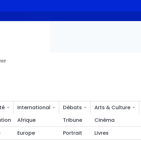
iés
Budget 2027 : le MPS apporte son soutien ferme aux nouvel
mer
té
International
Débats
Arts & Culture
tion
Bien-être
Afrique
Tribune
Cinéma
é
Europe
Portrait
Livres
had