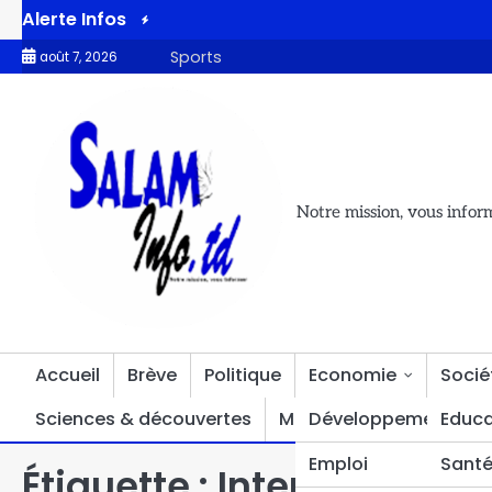
Alerte Infos
censés, soit un taux de couverture de 104,33 % des ménages identif
Sports
août 7, 2026
Notre mission, vous infor
Accueil
Brève
Politique
Economie
Socié
Sciences & découvertes
Multimédia
Développement
Divers
Educa
Emploi
Sant
Étiquette :
Internet au Tc