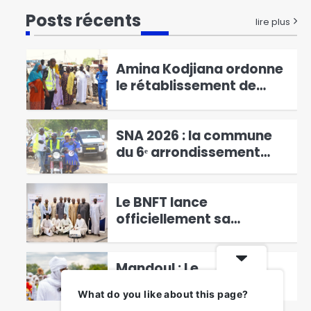
RGPH-3 : le dernier virage
Posts récents
de la mobilisation
lire plus
générale à Kodjiguila
1
Amina Kodjiana ordonne
le rétablissement de
l’ordre au marché
2
Ndombolo et au marché
central
SNA 2026 : la commune
du 6ᵉ arrondissement
lance la campagne « Une
3
femme, un arbre »
Le BNFT lance
officiellement sa
plateforme digitale e-
4
BNFT
Mandoul : Le
coordonnateur
What do you like about this page?
Mahamat Saleh Abdeljelil
5