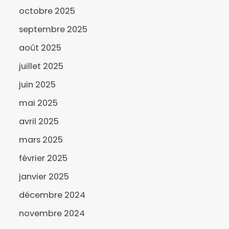
octobre 2025
septembre 2025
SNA 2026 : la commune
août 2025
du 6ᵉ arrondissement
lance la campagne « Une
juillet 2025
3
femme, un arbre »
juin 2025
Le BNFT lance
officiellement sa
mai 2025
plateforme digitale e-
4
avril 2025
BNFT
Mandoul : Le
mars 2025
coordonnateur
février 2025
Mahamat Saleh Abdeljelil
5
au contact des éleveurs
janvier 2025
SNA 2026 : le ministère de
nomades de Maddadi
décembre 2024
l’Environnement fait le
bilan
6
novembre 2024