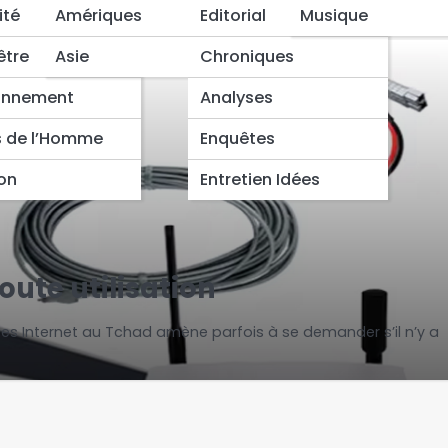
ité
Amériques
Editorial
Musique
être
Asie
Chroniques
onnement
Analyses
s de l’Homme
Enquêtes
ion
Entretien Idées
ute utilisation
ces Internet au Tchad amène parfois à se demander s’il n’y a