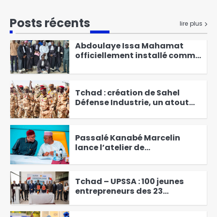
tabac, l’alcool et les drogues
2
Posts récents
lire plus
Abdoulaye Issa Mahamat
officiellement installé comme
juge de paix du 3ᵉ
3
arrondissement
Tchad : création de Sahel
Défense Industrie, un atout
pour le pays
4
Passalé Kanabé Marcelin
lance l’atelier de
vulgarisation sur les
5
redevances liées au
prélèvement de l’eau brute
Tchad – UPSSA : 100 jeunes
entrepreneurs des 23
provinces bientôt en
6
formation d’excellence à
Agadir
Budget 2027 : le MPS apporte
son soutien ferme aux