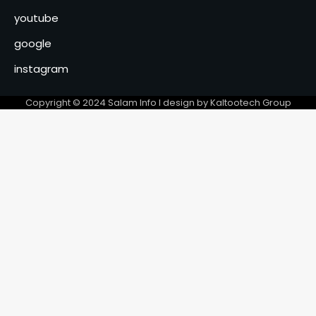
entrepreneurs des 23
youtube
provinces bientôt en
6
formation d’excellence à
google
Agadir
instagram
Copyright © 2024 Salam Info l design by Kaltootech Group