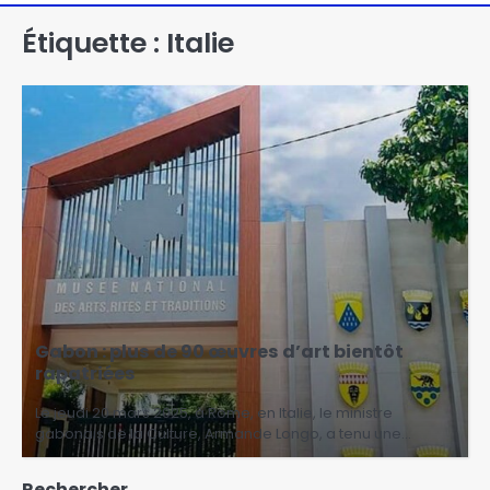
Étiquette :
Italie
Gabon : plus de 90 œuvres d’art bientôt
rapatriées
Le jeudi 20 mars 2025, à Rome, en Italie, le ministre
gabonais de la Culture, Armande Longo, a tenu une…
Rechercher