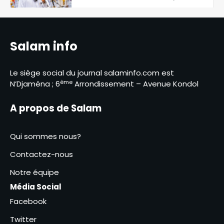
contact des éleveurs
5
nomades de Maddadi
SNA 2026 : le ministère de
l’Environnement fait le bilan
Salam info
6
Le siège social du journal salaminfo.com est
RGPH-3 : le dernier virage de la
ème
N’Djaména ; 6
Arrondissement – Avenue Kondol
mobilisation générale à
Kodjiguila
1
A propos de Salam
Amina Kodjiana ordonne le
Qui sommes nous?
rétablissement de l’ordre au
marché Ndombolo et au
Contactez-nous
2
marché central
Notre équipe
SNA 2026 : la commune du 6ᵉ
Média Social
arrondissement lance la
campagne « Une femme, un
Facebook
3
arbre »
Twitter