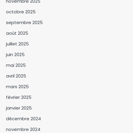
novembre 2025
octobre 2025
septembre 2025
SNA 2026 : la commune du 6ᵉ
arrondissement lance la
août 2025
campagne « Une femme, un
3
arbre »
juillet 2025
Le BNFT lance officiellement
juin 2025
sa plateforme digitale e-BNFT
mai 2025
4
avril 2025
Mandoul : Le coordonnateur
mars 2025
Mahamat Saleh Abdeljelil au
contact des éleveurs
février 2025
5
nomades de Maddadi
janvier 2025
SNA 2026 : le ministère de
l’Environnement fait le bilan
décembre 2024
6
novembre 2024