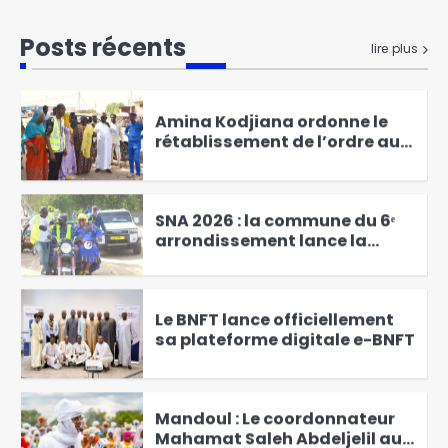
RGPH-3 : le dernier virage de la
mobilisation générale à
Posts récents
lire plus
Kodjiguila
1
Amina Kodjiana ordonne le
rétablissement de l’ordre au
marché Ndombolo et au
2
marché central
SNA 2026 : la commune du 6ᵉ
arrondissement lance la
campagne « Une femme, un
3
arbre »
Le BNFT lance officiellement
sa plateforme digitale e-BNFT
4
Mandoul : Le coordonnateur
Mahamat Saleh Abdeljelil au