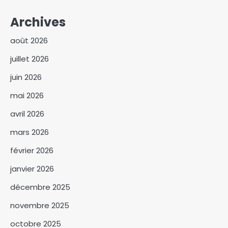
Archives
août 2026
juillet 2026
juin 2026
mai 2026
avril 2026
mars 2026
février 2026
Ouaddaï : le député
janvier 2026
Roudwane Hisseine Mouctar
décembre 2025
échange avec les instances
3
du MPS
novembre 2025
Faux ongles et faux cils :
l’essor de la beauté moderne
octobre 2025