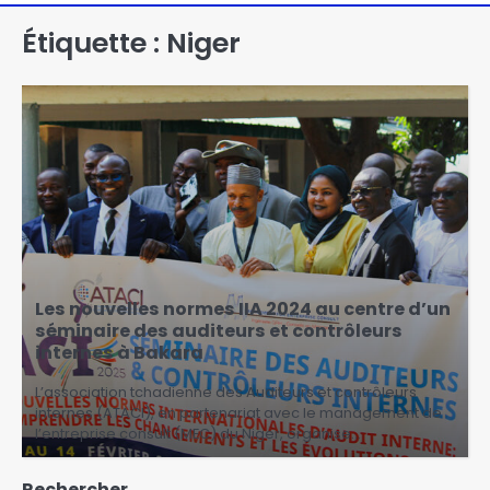
Étiquette :
Niger
Les nouvelles normes IIA 2024 au centre d’un
séminaire des auditeurs et contrôleurs
internes à Bakara
L’association tchadienne des Auditeurs et contrôleurs
internes (ATACI), en partenariat avec le management de
l’entreprise consult (MEC) du Niger, organise…
Rechercher