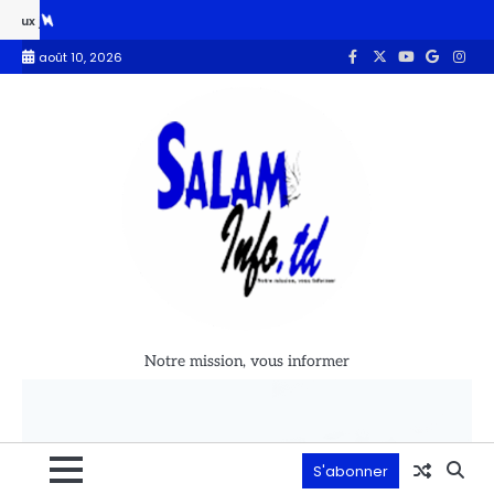
unes sportifs du Ouaddaï
Le cancer de l’ex-président Joe Biden s’e
août 10, 2026
Notre mission, vous informer
S'abonner