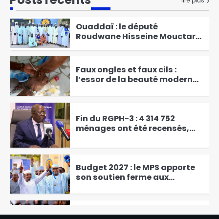
lire plus
Ouaddaï : le député
Roudwane Hisseine Mouctar
échange avec les instances
3
du MPS
Faux ongles et faux cils :
l’essor de la beauté moderne
chez les filles et les femmes
4
Fin du RGPH-3 : 4 314 752
ménages ont été recensés,
soit un taux de couverture de
5
104,33 % des ménages
identifiés
Budget 2027 : le MPS apporte
son soutien ferme aux
nouvelles orientations
6
présidentielles
Maroc: Une femme, assure
avoir été violée par un prêtre à
Casablanca
1