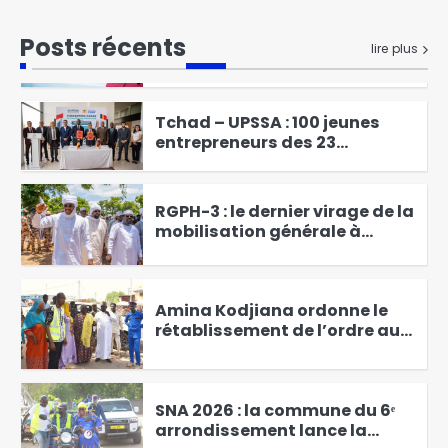
Passalé Kanabé Marcelin
Posts récents
lire plus
lance l’atelier de
vulgarisation sur les
1
redevances liées au
prélèvement de l’eau brute
Tchad – UPSSA : 100 jeunes
entrepreneurs des 23
provinces bientôt en
2
formation d’excellence à
Agadir
RGPH-3 : le dernier virage de la
mobilisation générale à
Kodjiguila
3
Amina Kodjiana ordonne le
rétablissement de l’ordre au
marché Ndombolo et au
4
marché central
SNA 2026 : la commune du 6ᵉ
arrondissement lance la