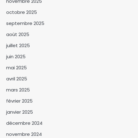
novembre 2025
octobre 2025
septembre 2025
RGPH-3 : le dernier virage de la
mobilisation générale à
août 2025
Kodjiguila
3
juillet 2025
Amina Kodjiana ordonne le
juin 2025
rétablissement de l’ordre au
mai 2025
marché Ndombolo et au
4
marché central
avril 2025
SNA 2026 : la commune du 6ᵉ
mars 2025
arrondissement lance la
campagne « Une femme, un
février 2025
5
arbre »
janvier 2025
Le BNFT lance officiellement
décembre 2024
sa plateforme digitale e-BNFT
novembre 2024
6