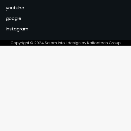
rétablissement de l’ordre au
youtube
marché Ndombolo et au
4
marché central
google
SNA 2026 : la commune du 6ᵉ
instagram
arrondissement lance la
campagne « Une femme, un
5
Copyright © 2024 Salam Info l design by Kaltootech Group
arbre »
Le BNFT lance officiellement
sa plateforme digitale e-BNFT
6