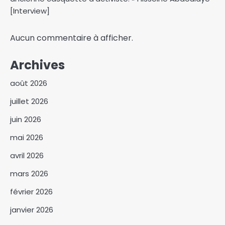
[Interview]
Aucun commentaire à afficher.
Archives
août 2026
juillet 2026
juin 2026
mai 2026
avril 2026
Abéché : une journée de
mars 2026
sensibilisation contre le
tabac, l’alcool et les drogues
3
février 2026
janvier 2026
Abdoulaye Issa Mahamat
officiellement installé comme