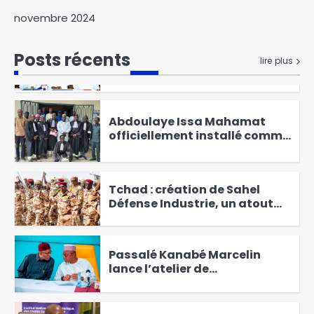
Abéché : une journée de
novembre 2024
sensibilisation contre le
tabac, l’alcool et les drogues
3
Posts récents
lire plus
Abdoulaye Issa Mahamat
officiellement installé comme
juge de paix du 3ᵉ
4
arrondissement
Tchad : création de Sahel
Défense Industrie, un atout
pour le pays
5
Passalé Kanabé Marcelin
lance l’atelier de
vulgarisation sur les
6
redevances liées au
prélèvement de l’eau brute
Fin du RGPH-3 : 4 314 752
ménages ont été recensés,
soit un taux de couverture de