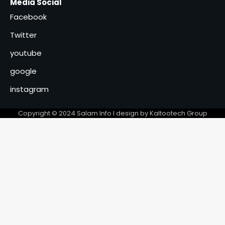
Média Social
vulgarisation sur les
6
redevances liées au
Facebook
prélèvement de l’eau brute
Twitter
youtube
google
instagram
Copyright © 2024 Salam Info l design by Kaltootech Group