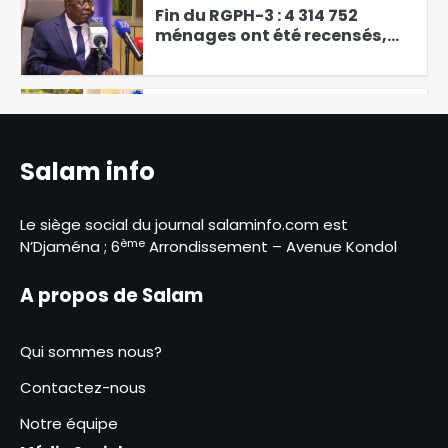
1
104,33 % des ménages
identifiés
Budget 2027 : le MPS apporte
son soutien ferme aux
nouvelles orientations
2
présidentielles
Abéché : une journée de
sensibilisation contre le
Salam info
tabac, l’alcool et les drogues
3
Abdoulaye Issa Mahamat
Le siège social du journal salaminfo.com est
officiellement installé comme
ème
N’Djaména ; 6
Arrondissement – Avenue Kondol
juge de paix du 3ᵉ
4
arrondissement
A propos de Salam
Tchad : création de Sahel
Défense Industrie, un atout
Qui sommes nous?
pour le pays
5
Contactez-nous
Passalé Kanabé Marcelin
Notre équipe
lance l’atelier de