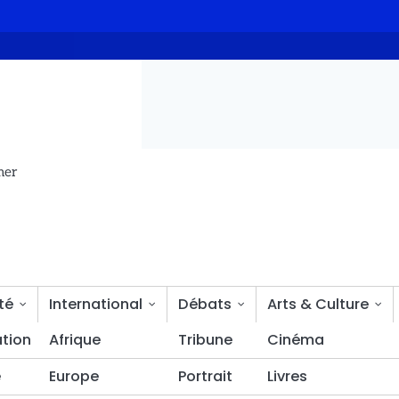
Budget 2027 : le MPS apporte son soutien ferme aux nouvelles
mer
té
International
Débats
Arts & Culture
tion
Bien-être
Afrique
Tribune
Cinéma
é
Europe
Portrait
Livres