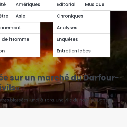
ité
Amériques
Editorial
Musique
être
Asie
Chroniques
onnement
Analyses
s de l’Homme
Enquêtes
ion
Entretien Idées
ée sur un marché du Darfour-
vils»
tres blessées lundi à Tora, une ville du nord du Darfour…