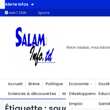
Alerte Infos
sés, soit un taux de couverture de 104,33 % des ménages identifiés
Sports
août 7, 2026
Notre mission, vous infor
Accueil
Brève
Politique
Economie
Socié
Sciences & découvertes
Multimédia
Développement
Divers
Educa
Emploi
Sant
Étiquette :
soudan