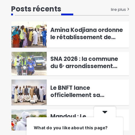
RGPH-3 : le dernier virage
Posts récents
de la mobilisation
lire plus
générale à Kodjiguila
1
Amina Kodjiana ordonne
le rétablissement de
l’ordre au marché
2
Ndombolo et au marché
central
SNA 2026 : la commune
du 6ᵉ arrondissement
lance la campagne « Une
3
femme, un arbre »
Le BNFT lance
officiellement sa
plateforme digitale e-
4
BNFT
Mandoul : Le
coordonnateur
What do you like about this page?
Mahamat Saleh Abdeljelil
5