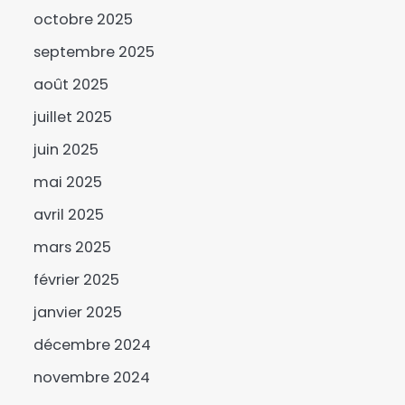
octobre 2025
septembre 2025
SNA 2026 : la commune
août 2025
du 6ᵉ arrondissement
lance la campagne « Une
juillet 2025
3
femme, un arbre »
juin 2025
Le BNFT lance
officiellement sa
mai 2025
plateforme digitale e-
4
avril 2025
BNFT
Mandoul : Le
mars 2025
coordonnateur
février 2025
Mahamat Saleh Abdeljelil
5
au contact des éleveurs
janvier 2025
SNA 2026 : le ministère de
nomades de Maddadi
décembre 2024
l’Environnement fait le
bilan
6
novembre 2024