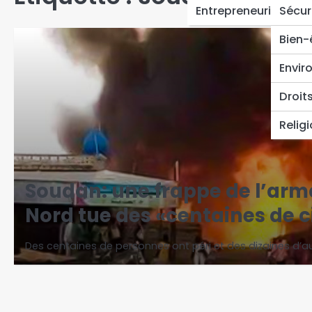
Entrepreneuriat
Sécur
Bien-
Envir
Droit
Relig
Soudan: une frappe de l’arm
Nord tue des «centaines de ci
Des centaines de personnes ont péri et des dizaines d’au