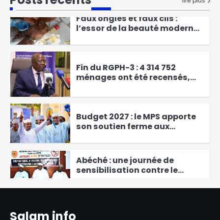
Faux ongles et faux cils :
lire plus
l’essor de la beauté moderne
chez les filles et les femmes
2
Fin du RGPH-3 : 4 314 752
ménages ont été recensés,
soit un taux de couverture de
3
104,33 % des ménages
identifiés
Budget 2027 : le MPS apporte
son soutien ferme aux
nouvelles orientations
4
présidentielles
Abéché : une journée de
sensibilisation contre le
tabac, l’alcool et les drogues
5
Abdoulaye Issa Mahamat
officiellement installé comme
juge de paix du 3ᵉ
Salam info
6
arrondissement