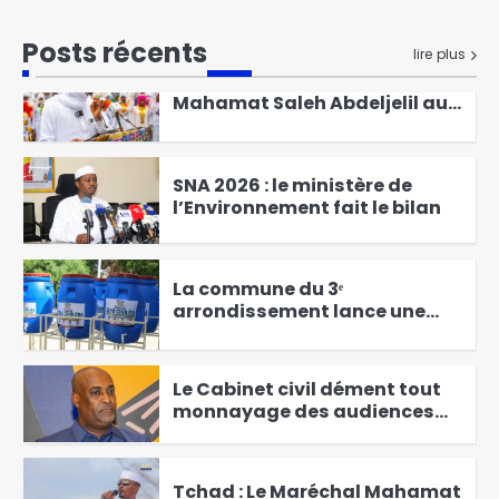
1
Posts récents
lire plus
Mandoul : Le coordonnateur
Mahamat Saleh Abdeljelil au
contact des éleveurs
2
nomades de Maddadi
SNA 2026 : le ministère de
l’Environnement fait le bilan
3
La commune du 3ᵉ
arrondissement lance une
campagne de prévention et
4
de sensibilisation contre le
choléra
‎Le Cabinet civil dément tout
monnayage des audiences
présidentielles et annonce
5
des poursuites
Tchad : Le Maréchal Mahamat