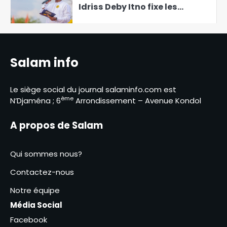
Idriss Deby Itno fixe les
ambitions du budget 2027
6
sous le signe de la « connexion
» et des résultats
Le BNFT lance officiellement
sa plateforme digitale e-BNFT
Salam info
1
Le siège social du journal salaminfo.com est
Mandoul : Le coordonnateur
ème
N’Djaména ; 6
Arrondissement – Avenue Kondol
Mahamat Saleh Abdeljelil au
contact des éleveurs
A propos de Salam
2
nomades de Maddadi
SNA 2026 : le ministère de
Qui sommes nous?
l’Environnement fait le bilan
3
Contactez-nous
Notre équipe
La commune du 3ᵉ
arrondissement lance une
Média Social
campagne de prévention et
Facebook
4
de sensibilisation contre le