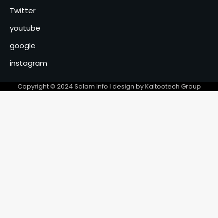
choléra
Twitter
‎Le Cabinet civil dément tout
monnayage des audiences
youtube
présidentielles et annonce
5
des poursuites
google
Tchad : Le Maréchal Mahamat
instagram
Idriss Deby Itno fixe les
ambitions du budget 2027
6
sous le signe de la « connexion
Copyright © 2024 Salam Info l design by Kaltootech Group
» et des résultats