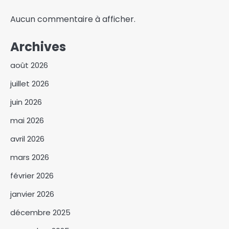
Aucun commentaire à afficher.
Archives
août 2026
juillet 2026
juin 2026
mai 2026
avril 2026
mars 2026
février 2026
Abdoulaye Issa Mahamat
officiellement installé comme
janvier 2026
juge de paix du 3ᵉ
3
arrondissement
décembre 2025
Tchad : création de Sahel