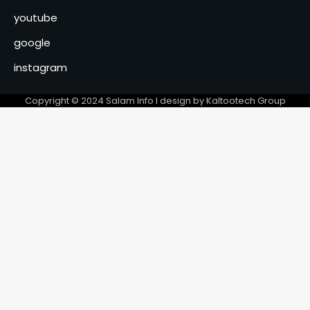
Agadir
youtube
google
instagram
Copyright © 2024 Salam Info l design by Kaltootech Group