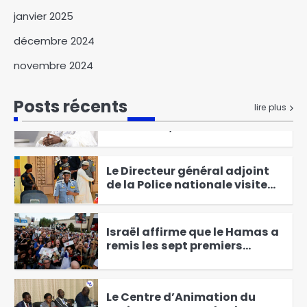
échanges avec les femmes du
janvier 2025
Mayo-Kebbi Ouest
5
décembre 2024
Des perspectives nouvelles
novembre 2024
entre le Tchad et l’EAD
6
Posts récents
lire plus
Élections présidentielles au
Cameroun, Issa Tchiroma
Bakary se déclare vainqueur
1
Le Directeur général adjoint
de la Police nationale visite
les commissariats de
2
sécurité publique
Israël affirme que le Hamas a
remis les sept premiers
otages à la Croix-Rouge
3
Le Centre d’Animation du