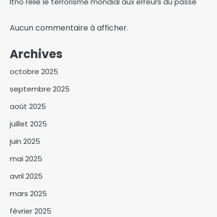
Itno relie le terrorisme mondial aux erreurs du passé
Aucun commentaire à afficher.
Archives
octobre 2025
septembre 2025
août 2025
Israël affirme que le Hamas a
juillet 2025
remis les sept premiers
otages à la Croix-Rouge
juin 2025
3
mai 2025
Le Centre d’Animation du
avril 2025
Droit OHADA au Tchad
Présente le Code vert 2025
4
mars 2025
Kitoko Gata Ngoulou
février 2025