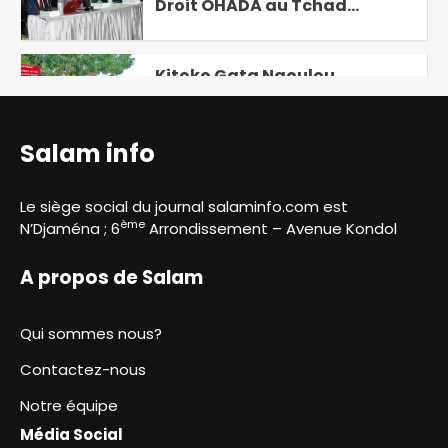
Droit OHADA au Tchad
Présente le Code vert 2025
4
Kitoko Gata Ngoulou
échanges avec les femmes du
Mayo-Kebbi Ouest
5
Salam info
Des perspectives nouvelles
entre le Tchad et l’EAD
Le siège social du journal salaminfo.com est
6
ème
N’Djaména ; 6
Arrondissement – Avenue Kondol
Élections présidentielles au
Cameroun, Issa Tchiroma
A propos de Salam
Bakary se déclare vainqueur
1
Qui sommes nous?
Le Directeur général adjoint
de la Police nationale visite
Contactez-nous
les commissariats de
2
sécurité publique
Notre équipe
Israël affirme que le Hamas a
Média Social
remis les sept premiers