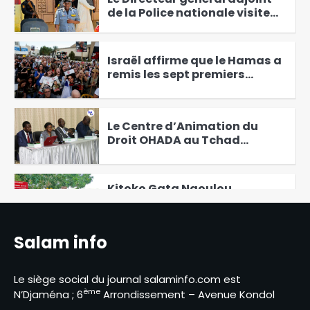
de la Police nationale visite
les commissariats de
2
sécurité publique
Israël affirme que le Hamas a
remis les sept premiers
otages à la Croix-Rouge
3
Le Centre d’Animation du
Droit OHADA au Tchad
Présente le Code vert 2025
4
Kitoko Gata Ngoulou
échanges avec les femmes du
Mayo-Kebbi Ouest
5
Salam info
Des perspectives nouvelles
entre le Tchad et l’EAD
Le siège social du journal salaminfo.com est
6
ème
N’Djaména ; 6
Arrondissement – Avenue Kondol