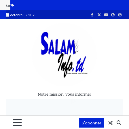
Tchad obtient le soutien de la Banque mondiale
L’ONAPE sabote le P
octobre 16, 2025
Notre mission, vous informer
S'abonner