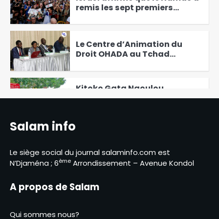
remis les sept premiers
otages à la Croix-Rouge
3
Le Centre d’Animation du
Droit OHADA au Tchad
Présente le Code vert 2025
4
Kitoko Gata Ngoulou
échanges avec les femmes du
Mayo-Kebbi Ouest
5
Salam info
Des perspectives nouvelles
entre le Tchad et l’EAD
Le siège social du journal salaminfo.com est
6
ème
N’Djaména ; 6
Arrondissement – Avenue Kondol
Élections présidentielles au
Cameroun, Issa Tchiroma
A propos de Salam
Bakary se déclare vainqueur
1
Qui sommes nous?
Le Directeur général adjoint