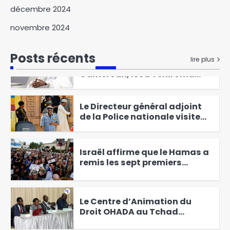
décembre 2024
Des perspectives nouvelles
entre le Tchad et l’EAD
novembre 2024
6
Posts récents
lire plus
Élections présidentielles au
Cameroun, Issa Tchiroma
Bakary se déclare vainqueur
1
Le Directeur général adjoint
de la Police nationale visite
les commissariats de
2
sécurité publique
Israël affirme que le Hamas a
remis les sept premiers
otages à la Croix-Rouge
3
Le Centre d’Animation du
Droit OHADA au Tchad
Présente le Code vert 2025
4