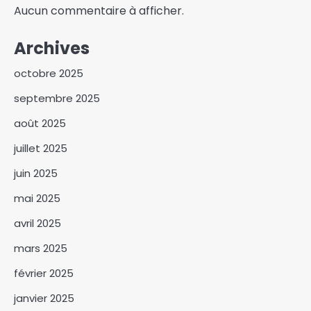
Aucun commentaire à afficher.
Archives
octobre 2025
septembre 2025
août 2025
Israël affirme que le Hamas a
juillet 2025
remis les sept premiers
otages à la Croix-Rouge
juin 2025
3
mai 2025
Le Centre d’Animation du
Droit OHADA au Tchad
avril 2025
Présente le Code vert 2025
4
mars 2025
Kitoko Gata Ngoulou
février 2025
échanges avec les femmes du
Mayo-Kebbi Ouest
janvier 2025
5