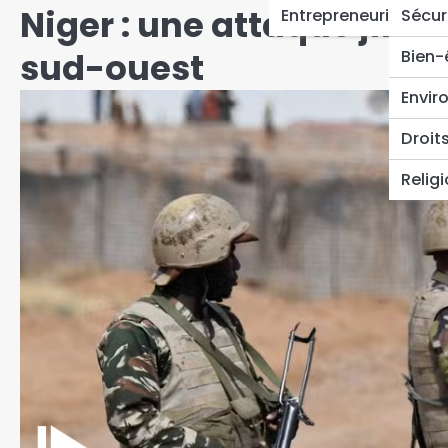
Niger : une attaque jihad
Entrepreneuriat
Sécur
sud-ouest
Bien-
Envir
Droit
Relig