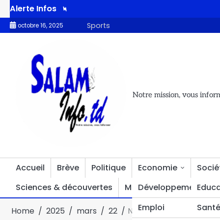
Alerte Infos
romotion des valeurs patriotiques
Accès à l’eau potable : le T
Sports
octobre 16, 2025
Notre mission, vous infor
Accueil
Brève
Politique
Economie
Socié
Sciences & découvertes
Multimédia
Développement
Divers
Educa
Emploi
Sant
Home
2025
mars
22
Niger : une attaque jiha