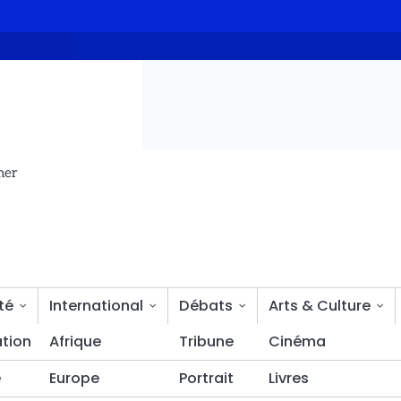
chad obtient le soutien de la Banque mondiale
L’ONAPE sabote 
mer
té
International
Débats
Arts & Culture
tion
Sciences & découvertes
Afrique
Tribune
Bien-être
Cinéma
é
Europe
Portrait
Livres
diste fait 44 morts dans le sud-ouest