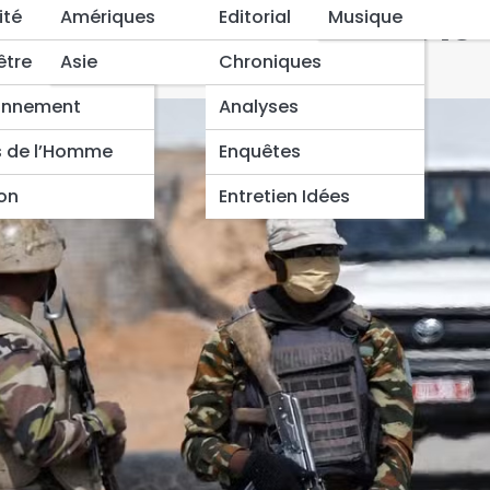
iste fait 44 morts dans le
ité
Amériques
Editorial
Musique
être
Asie
Chroniques
onnement
Analyses
s de l’Homme
Enquêtes
ion
Entretien Idées