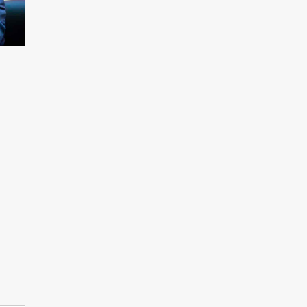
échanges avec les
femmes du Mayo-Kebbi
5
Ouest
Des perspectives
nouvelles entre le Tchad
et l’EAD
6