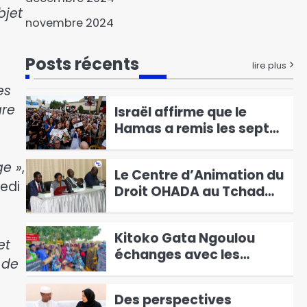
au Cameroun, Issa
bjet
Tchiroma Bakary se
1
novembre 2024
déclare vainqueur
Le Directeur général
Posts récents
adjoint de la Police
lire plus
nationale visite les
2
es
commissariats de
Israël affirme que le
are
sécurité publique
Hamas a remis les sept
premiers otages à la
3
Croix-Rouge
ge »
,
Le Centre d’Animation du
edi
Droit OHADA au Tchad
Présente le Code vert
4
2025
Kitoko Gata Ngoulou
et
échanges avec les
 de
femmes du Mayo-Kebbi
5
Ouest
Des perspectives