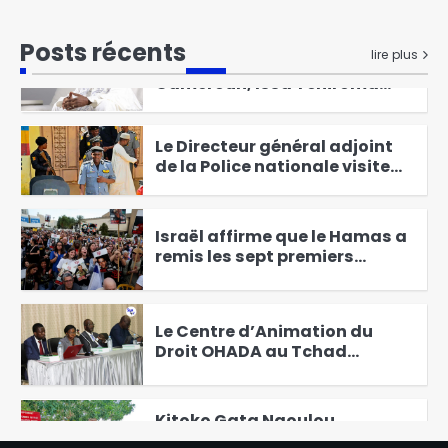
6
Élections présidentielles au
Posts récents
lire plus
Cameroun, Issa Tchiroma
Bakary se déclare vainqueur
1
Le Directeur général adjoint
de la Police nationale visite
les commissariats de
2
sécurité publique
Israël affirme que le Hamas a
remis les sept premiers
otages à la Croix-Rouge
3
Le Centre d’Animation du
Droit OHADA au Tchad
Présente le Code vert 2025
4
Kitoko Gata Ngoulou
échanges avec les femmes du
Mayo-Kebbi Ouest
5