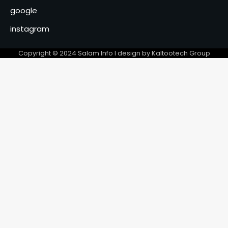
google
Kitoko Gata Ngoulou
échanges avec les femmes du
instagram
Mayo-Kebbi Ouest
5
Copyright © 2024 Salam Info l design by Kaltootech Group
Des perspectives nouvelles
entre le Tchad et l’EAD
6