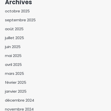
Archives
octobre 2025
septembre 2025
août 2025
Israël affirme que le Hamas a
remis les sept premiers
juillet 2025
otages à la Croix-Rouge
3
juin 2025
Le Centre d’Animation du
mai 2025
Droit OHADA au Tchad
Présente le Code vert 2025
avril 2025
4
mars 2025
Kitoko Gata Ngoulou
échanges avec les femmes du
février 2025
Mayo-Kebbi Ouest
5
janvier 2025
Des perspectives nouvelles
décembre 2024
entre le Tchad et l’EAD
novembre 2024