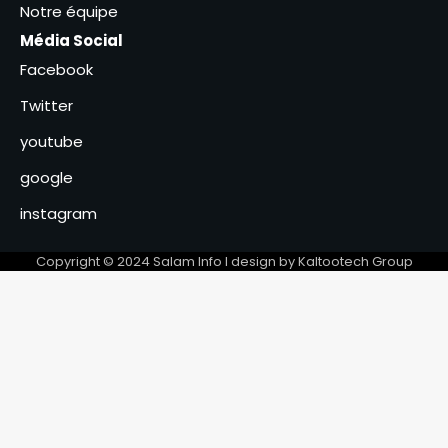
Notre équipe
APN trouvent un nouveau
4
compromis
Média Social
Brève | Madagascar: le
Facebook
colonel Michael Randrianirina
investi président de la
Twitter
5
Refondation
youtube
Le CEC/MPS fait sa rentrée
politique sous le signe de la
google
promotion des valeurs
6
patriotiques
instagram
Copyright © 2024 Salam Info l design by Kaltootech Group