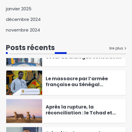
Bongor : lancement de la
janvier 2025
campagne scolaire pour une
rentrée sans accident
décembre 2024
1
novembre 2024
Hassan Bakhit Djamous au
coeur du dialogue constructif
Posts récents
avec APN
lire plus
2
Le massacre par l’armée
française au Sénégal
de tirailleurs africains a été
3
« prémédité » et « camouflé
Après la rupture, la
réconciliation : le Tchad et
APN trouvent un nouveau
4
compromis
Brève | Madagascar: le
colonel Michael Randrianirina
investi président de la