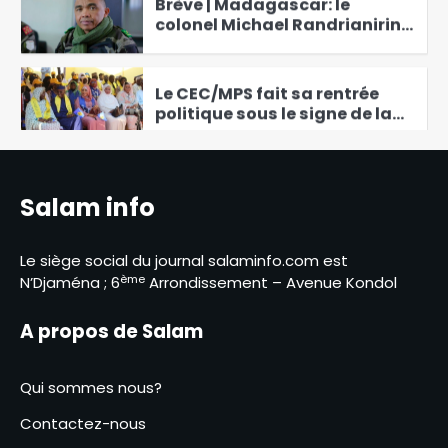
5
Refondation
Le CEC/MPS fait sa rentrée
politique sous le signe de la
promotion des valeurs
6
patriotiques
Bongor : lancement de la
campagne scolaire pour une
rentrée sans accident
1
Salam info
Hassan Bakhit Djamous au
coeur du dialogue constructif
Le siège social du journal salaminfo.com est
avec APN
ème
2
N’Djaména ; 6
Arrondissement – Avenue Kondol
Le massacre par l’armée
A propos de Salam
française au Sénégal
de tirailleurs africains a été
3
« prémédité » et « camouflé
Qui sommes nous?
Après la rupture, la
Contactez-nous
réconciliation : le Tchad et