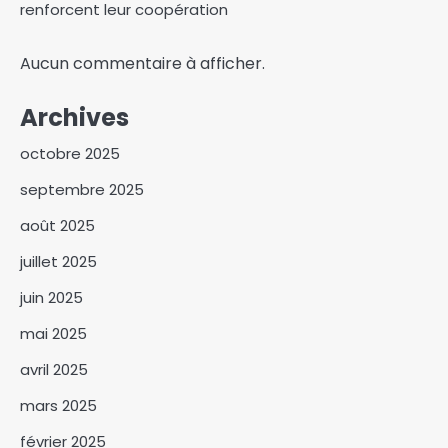
renforcent leur coopération
Aucun commentaire à afficher.
Le massacre par l’armée
Archives
française au Sénégal
de tirailleurs africains a été
octobre 2025
3
« prémédité » et « camouflé
septembre 2025
Après la rupture, la
réconciliation : le Tchad et
août 2025
APN trouvent un nouveau
4
compromis
juillet 2025
Brève | Madagascar: le
juin 2025
colonel Michael Randrianirina
investi président de la
mai 2025
5
Refondation
avril 2025
Le CEC/MPS fait sa rentrée
politique sous le signe de la
mars 2025
promotion des valeurs
6
patriotiques
février 2025