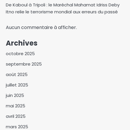
De Kaboul à Tripoli : le Maréchal Mahamat Idriss Deby
Itno relie le terrorisme mondial aux erreurs du passé
Aucun commentaire à afficher.
Archives
octobre 2025
Israël affirme que le Hamas a
septembre 2025
remis les sept premiers
otages à la Croix-Rouge
août 2025
3
juillet 2025
Le Centre d’Animation du
Droit OHADA au Tchad
juin 2025
Présente le Code vert 2025
4
mai 2025
Kitoko Gata Ngoulou
avril 2025
échanges avec les femmes du
Mayo-Kebbi Ouest
5
mars 2025