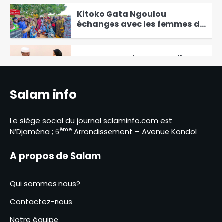
Kitoko Gata Ngoulou
échanges avec les femmes du
Mayo-Kebbi Ouest
5
Des perspectives nouvelles
entre le Tchad et l’EAD
6
Salam info
Élections présidentielles au
Cameroun, Issa Tchiroma
Le siège social du journal salaminfo.com est
Bakary se déclare vainqueur
1
ème
N’Djaména ; 6
Arrondissement – Avenue Kondol
Le Directeur général adjoint
de la Police nationale visite
A propos de Salam
les commissariats de
2
sécurité publique
Qui sommes nous?
Israël affirme que le Hamas a
remis les sept premiers
Contactez-nous
otages à la Croix-Rouge
3
Notre équipe