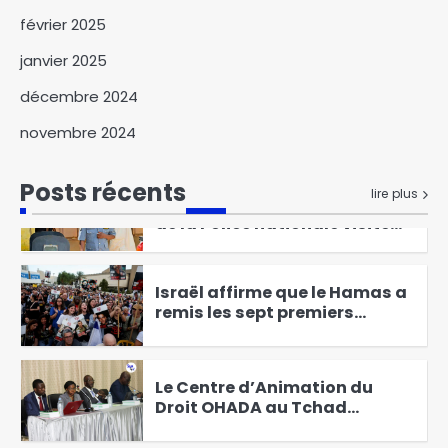
février 2025
Des perspectives nouvelles
entre le Tchad et l’EAD
janvier 2025
6
décembre 2024
Élections présidentielles au
novembre 2024
Cameroun, Issa Tchiroma
Bakary se déclare vainqueur
1
Posts récents
lire plus
Le Directeur général adjoint
de la Police nationale visite
les commissariats de
2
sécurité publique
Israël affirme que le Hamas a
remis les sept premiers
otages à la Croix-Rouge
3
Le Centre d’Animation du
Droit OHADA au Tchad
Présente le Code vert 2025
4