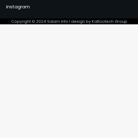
« prémédité » et « camouflé
instagram
Copyright © 2024 Salam Info l design by Kaltootech Group