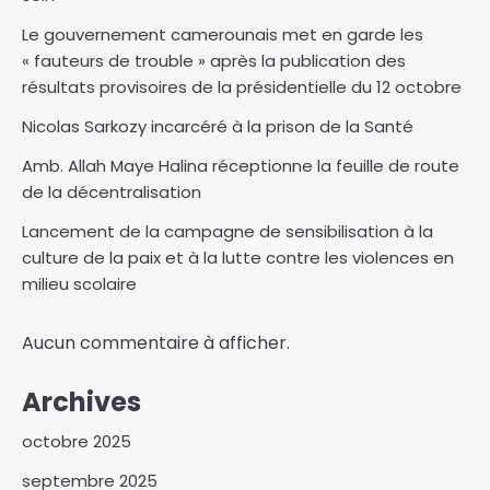
Le gouvernement camerounais met en garde les
« fauteurs de trouble » après la publication des
résultats provisoires de la présidentielle du 12 octobre
Nicolas Sarkozy incarcéré à la prison de la Santé
Amb. Allah Maye Halina réceptionne la feuille de route
de la décentralisation
Lancement de la campagne de sensibilisation à la
culture de la paix et à la lutte contre les violences en
milieu scolaire
Aucun commentaire à afficher.
Clôture de l’atelier d’analyse
des curricula et d’élaboration
Archives
d’outils d’évaluation à
3
Koudoul
octobre 2025
Bongor : lancement de la
septembre 2025
campagne scolaire pour une