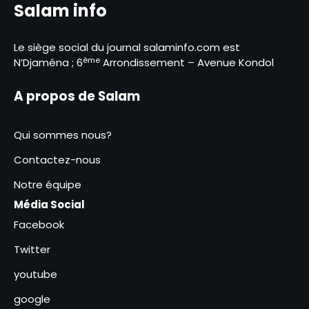
Salam info
Le Tchad explore un
partenariat énergétique
stratégique avec la société
Le siège social du journal salaminfo.com est
2
SolCaribe au Washington
ème
N’Djaména ; 6
Arrondissement – Avenue Kondol
Clôture de l’atelier d’analyse
des curricula et d’élaboration
A propos de Salam
d’outils d’évaluation à
3
Koudoul
Qui sommes nous?
Bongor : lancement de la
campagne scolaire pour une
Contactez-nous
rentrée sans accident
4
Notre équipe
Hassan Bakhit Djamous au
Média Social
coeur du dialogue constructif
Facebook
avec APN
5
Twitter
Le massacre par l’armée
youtube
française au Sénégal
de tirailleurs africains a été
google
6