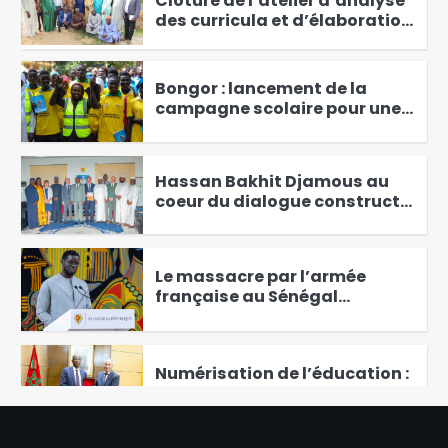
Clôture de l’atelier d’analyse
des curricula et d’élaboration
d’outils d’évaluation à
3
Koudoul
Bongor : lancement de la
campagne scolaire pour une
rentrée sans accident
4
Hassan Bakhit Djamous au
coeur du dialogue constructif
avec APN
5
Le massacre par l’armée
française au Sénégal
de tirailleurs africains a été
6
« prémédité » et « camouflé
Numérisation de l’éducation :
le Tchad et le Maroc
renforcent leur coopération
1