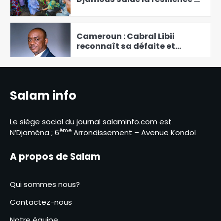
la femme rurale
5
Cameroun : Cabral Libii
reconnaît sa défaite et
félicite Paul Biya
6
Abéché : le ministre de l’Eau et
de l’Énergie évalue l’état
Salam info
d’avancement des projets du
1
secteur
Le siège social du journal salaminfo.com est
L’OF/MPS inaugure deux
ème
N’Djaména ; 6
Arrondissement – Avenue Kondol
centres de formation pour
autonomiser les femmes
2
A propos de Salam
5ᵉ Congrès du CNJT, le
ministère de la Jeunesse
Qui sommes nous?
répond aux critiques autour
3
de cette assise
Contactez-nous
N’Djamena et Paris renforcent
Notre équipe
leur coopération à travers un