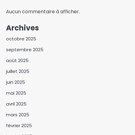
Aucun commentaire à afficher.
Archives
octobre 2025
5ᵉ Congrès du CNJT, le
septembre 2025
ministère de la Jeunesse
répond aux critiques autour
3
août 2025
de cette assise
N’Djamena et Paris renforcent
juillet 2025
leur coopération à travers un
juin 2025
nouveau protocole d’actions
4
mai 2025
Le ministre Hassan Bakhit
avril 2025
Djamous salue la résilience de
la femme rurale
5
mars 2025
février 2025
Cameroun : Cabral Libii
reconnaît sa défaite et