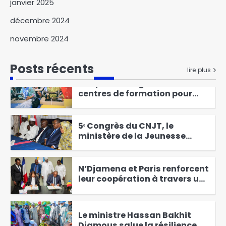
janvier 2025
félicite Paul Biya
6
décembre 2024
Abéché : le ministre de l’Eau et
novembre 2024
de l’Énergie évalue l’état
d’avancement des projets du
1
secteur
Posts récents
lire plus
L’OF/MPS inaugure deux
centres de formation pour
autonomiser les femmes
2
5ᵉ Congrès du CNJT, le
ministère de la Jeunesse
répond aux critiques autour
3
de cette assise
N’Djamena et Paris renforcent
leur coopération à travers un
nouveau protocole d’actions
4
Le ministre Hassan Bakhit
Djamous salue la résilience de