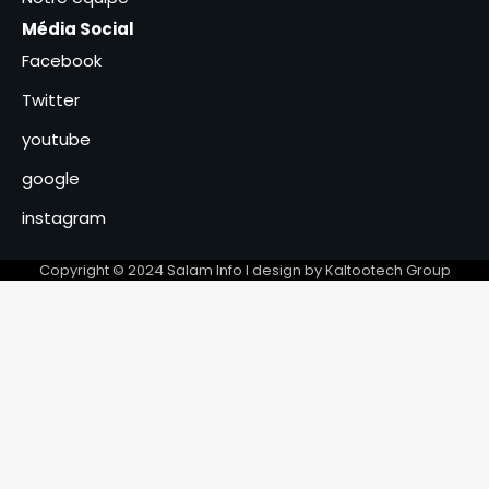
nouveau protocole d’actions
Média Social
4
Facebook
Le ministre Hassan Bakhit
Djamous salue la résilience de
Twitter
la femme rurale
5
youtube
google
Cameroun : Cabral Libii
reconnaît sa défaite et
instagram
félicite Paul Biya
6
Copyright © 2024 Salam Info l design by Kaltootech Group