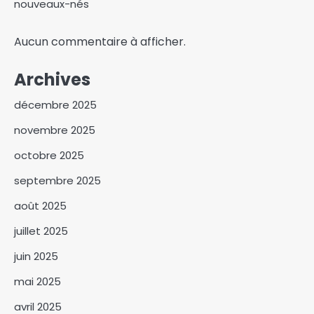
nouveaux-nés
Aucun commentaire à afficher.
Archives
décembre 2025
novembre 2025
octobre 2025
septembre 2025
août 2025
Le parti ADIL dénonce une
juillet 2025
injustice et interpelle les
juin 2025
autorités à verser les droits
3
sociaux des anciens CNT
mai 2025
Plus de 350 nouveaux
militants rallient le PDS
avril 2025