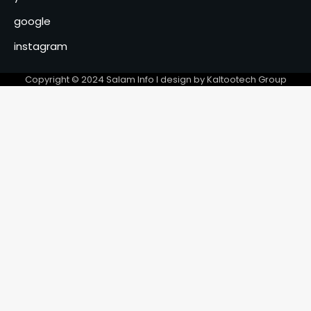
sous les projecteurs
4
google
Mongo : l’ONASER poursuit sa
instagram
campagne de sensibilisation
contre l’excès de vitesse à
Copyright © 2024 Salam Info l design by Kaltootech Group
l’occasion du Ramadan
5
La nouvelle équipe du Conseil
provincial du MPS du Sila
officiellement installée
6