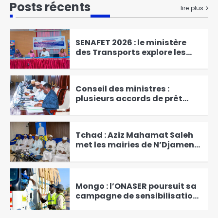
Posts récents
« HILITNA », l’application qui
lire plus
donne la parole aux citoyens
1
SENAFET 2026 : le ministère
des Transports explore les
enjeux de la mobilité intégré
2
Conseil des ministres :
plusieurs accords de prêt
avec la BADEA, le Fonds OPEP
3
et le Fonds Saoudiene à
l’ordre du jour
Tchad : Aziz Mahamat Saleh
met les mairies de N’Djamena
sous les projecteurs
4
Mongo : l’ONASER poursuit sa
campagne de sensibilisation
contre l’excès de vitesse à
l’occasion du Ramadan
5