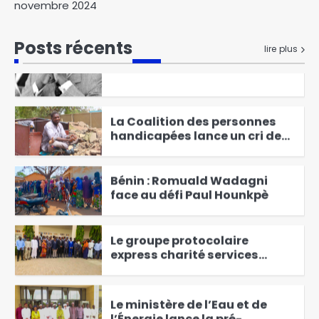
novembre 2024
1
Talata
Posts récents
13 avril, une date marquante
lire plus
dans l’histoire politiqur du
Tchad
2
La Coalition des personnes
handicapées lance un cri de
secours au gouvernement
3
Bénin : Romuald Wadagni
face au défi Paul Hounkpè
4
Le groupe protocolaire
express charité services
s’engage pour un protocole
5
aux normes internationales
Le ministère de l’Eau et de
l’Énergie lance la pré-