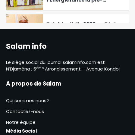
validation du projet Eau du
6
Tchad
Présidentielle 2026 au Bénin :
Paul Hounkpè reconnaît la
victoire du duo Wadagni-
1
Talata
Salam info
13 avril, une date marquante
Le siège social du journal salaminfo.com est
dans l’histoire politiqur du
ème
N’Djaména ; 6
Arrondissement – Avenue Kondol
Tchad
2
A propos de Salam
La Coalition des personnes
handicapées lance un cri de
secours au gouvernement
Qui sommes nous?
3
Contactez-nous
Bénin : Romuald Wadagni
face au défi Paul Hounkpè
Notre équipe
4
Média Social