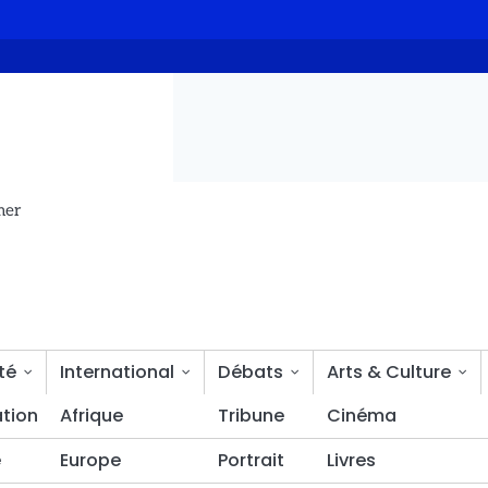
Le Premier ministre reçoit la délégation des Emirats Arabes Unis 
mer
té
International
Débats
Arts & Culture
tion
Bien-être
Afrique
Tribune
Cinéma
é
Europe
Portrait
Livres