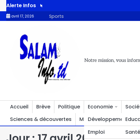
Alerte Infos
lie-By-Nze arrêté : son parti dénonce une manœuvre politique
Sports
avril 17, 2026
Notre mission, vous infor
Accueil
Brève
Politique
Economie
Socié
Sciences & découvertes
Multimédia
Développement
Divers
Educa
Emploi
Sant
Jour :
17 avril 2026