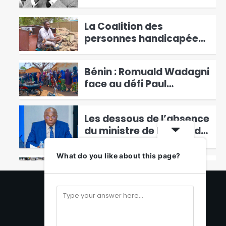
4
Tchad
La Coalition des
personnes handicapées
lance un cri de secours
5
au gouvernement
Bénin : Romuald Wadagni
face au défi Paul
Hounkpè
6
Les dessous de l’absence
du ministre de l’Eau et de
l’Energie devant les
1
députés
What do you like about this page?
Lutte contre les
inondations à N’Djaména
: la mairie lance les
2
Média Social
opérations à Farcha
Facebook
Présidentielle 2026 au