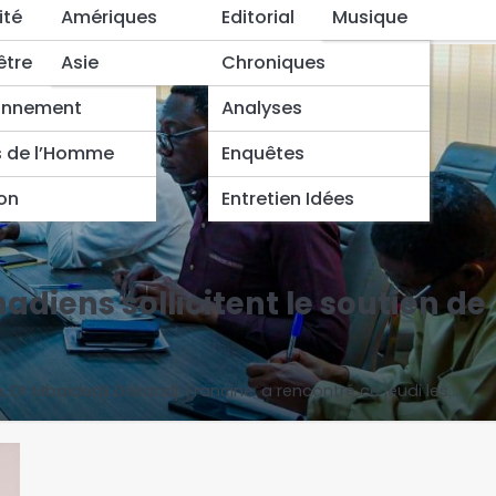
ité
Amériques
Editorial
Musique
être
Asie
Chroniques
onnement
Analyses
s de l’Homme
Enquêtes
ion
Entretien Idées
hadiens sollicitent le soutien de
n, Dr Mbaïdedji Dékandji Francine, a rencontré ce jeudi les…