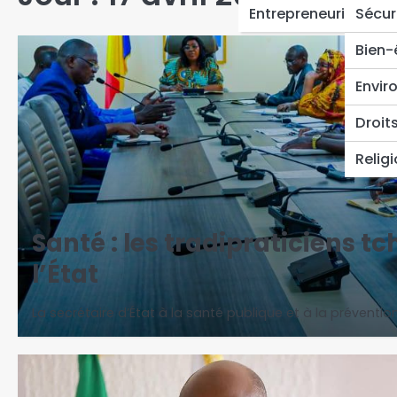
Entrepreneuriat
Sécur
Bien-
Envir
Droit
Relig
Santé : les tradipraticiens tc
l’État
La secrétaire d’État à la santé publique et à la préventio