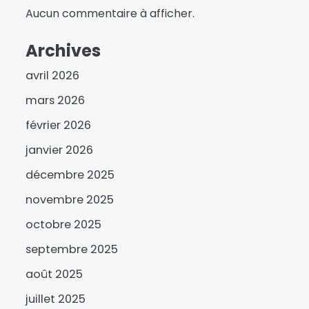
Aucun commentaire à afficher.
Archives
avril 2026
mars 2026
Présidentielle 2026 au
Bénin : Paul Hounkpè
février 2026
reconnaît la victoire du
3
janvier 2026
duo Wadagni-Talata
décembre 2025
13 avril, une date
marquante dans
novembre 2025
l’histoire politiqur du
4
octobre 2025
Tchad
La Coalition des
septembre 2025
personnes handicapées
août 2025
lance un cri de secours
5
au gouvernement
juillet 2025