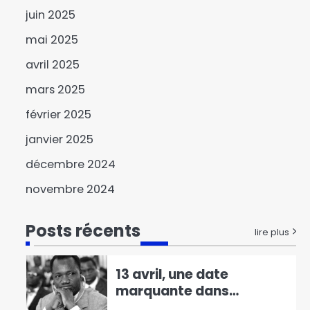
Bénin : Romuald Wadagni
juin 2025
face au défi Paul
Hounkpè
6
mai 2025
avril 2025
Les dessous de l’absence
du ministre de l’Eau et de
mars 2025
l’Energie devant les
1
février 2025
députés
Lutte contre les
janvier 2025
inondations à N’Djaména
décembre 2024
: la mairie lance les
2
opérations à Farcha
novembre 2024
Présidentielle 2026 au
Bénin : Paul Hounkpè
Posts récents
reconnaît la victoire du
lire plus
3
duo Wadagni-Talata
13 avril, une date
marquante dans
l’histoire politiqur du