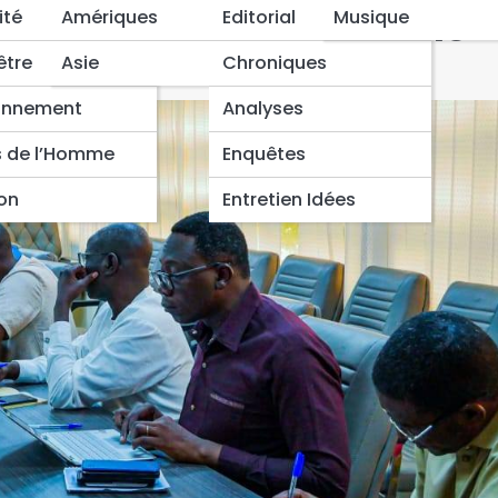
s tchadiens sollicitent le
ité
Amériques
Editorial
Musique
être
Asie
Chroniques
onnement
Analyses
s de l’Homme
Enquêtes
ion
Entretien Idées