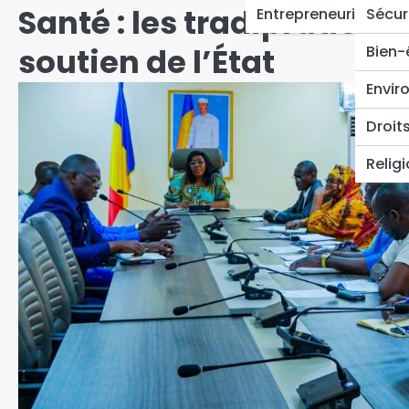
Santé : les tradipraticien
Entrepreneuriat
Sécur
soutien de l’État
Bien-
Envir
Droit
Relig