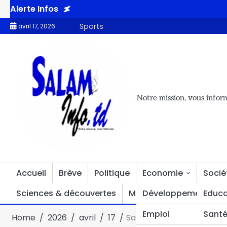
Alerte Infos
ion au Sahel adopté par les députés
Congo Brazzaville : « Je p
Sports
avril 17, 2026
Notre mission, vous infor
Accueil
Brève
Politique
Economie
Socié
Sciences & découvertes
Multimédia
Développement
Divers
Educa
Emploi
Sant
Home
2026
avril
17
Santé : les tradipraticiens