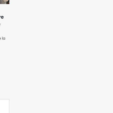
L’association de la
communauté Moundang
“Taïki” annonce une AGE
3
re
sur le thème de l’unité
e
Le parti Réformiste
qualifie la gestion du
pays de » clanique »
e la
4
Les dessous de l’absence
du ministre de l’Eau et de
l’Energie devant les
5
députés
Lutte contre les
inondations à N’Djaména
: la mairie lance les
6
opérations à Farcha