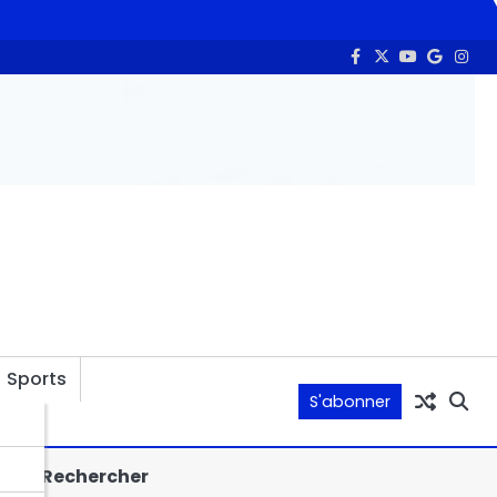
-Nguesso
Le réseau des présumés braconniers de rhinocéros
Sports
S'abonner
Rechercher