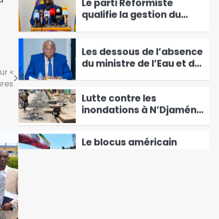
qualifie la gestion du
pays de » clanique »
4
Les dessous de l’absence
du ministre de l’Eau et de
l’Energie devant les
ur «
5
députés
ures
Lutte contre les
inondations à N’Djaména
: la mairie lance les
6
opérations à Farcha
Le blocus américain
menace d’asphyxier le
secteur pétrolier iranien
1
Cameroun : le Pape Léon
XIV face aux défis d’une
nation profondément
2
fracturée