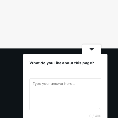
Média Social
What do you like about this page?
Facebook
Twitter
youtube
google
instagram
0 / 400