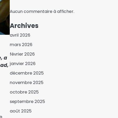
Aucun commentaire à afficher.
Archives
avril 2026
mars 2026
février 2026
, a
L’association de la
janvier 2026
had,
communauté Moundang
décembre 2025
“Taïki” annonce une AGE
3
sur le thème de l’unité
novembre 2025
Le parti Réformiste
octobre 2025
qualifie la gestion du
pays de » clanique »
septembre 2025
4
août 2025
Les dessous de l’absence
e