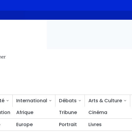
ense d’abord et avec émotion, au Congo, notre pays » Denis Sassou
mer
té
International
Débats
Arts & Culture
tion
Bien-être
Afrique
Tribune
Cinéma
é
Europe
Portrait
Livres
 tchadiens sollicitent le soutien de l’État