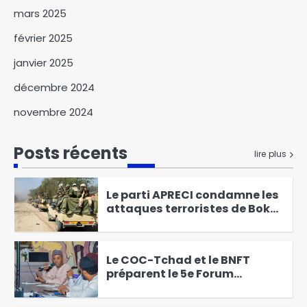
redynamisation de l’armée
mars 2025
5
février 2025
janvier 2025
Attaques violentes au Tchad :
la CET les condamne et lance
décembre 2024
un appel au dialogue inclusif
6
et à l’unité pour Tchad
novembre 2024
paisible
Le Premier ministre Allah
Maye Halina prône une
Posts récents
lire plus
réponse globale face au
1
terrorisme au Lac
Le parti APRECI condamne les
attaques terroristes de Boko
Haram au Lac-Tchad
2
Le COC-Tchad et le BNFT
préparent le 5e Forum
tripartite
3