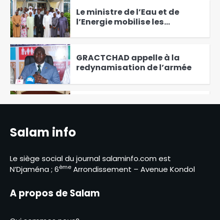
Le ministre de l’Eau et de
l’Energie mobilise les
techniciens et entreprises
4
autour du suivi des projets
hydrauliques
GRACTCHAD appelle à la
redynamisation de l’armée
5
Attaques violentes au Tchad :
la CET les condamne et lance
un appel au dialogue inclusif
Salam info
6
et à l’unité pour Tchad
paisible
Le Premier ministre Allah
Le siège social du journal salaminfo.com est
Maye Halina prône une
ème
N’Djaména ; 6
Arrondissement – Avenue Kondol
réponse globale face au
1
terrorisme au Lac
A propos de Salam
Le parti APRECI condamne les
attaques terroristes de Boko
Haram au Lac-Tchad