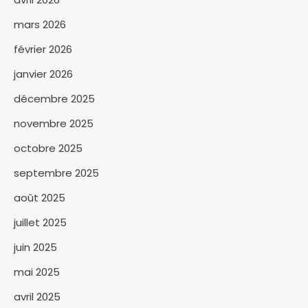
mars 2026
février 2026
janvier 2026
décembre 2025
novembre 2025
octobre 2025
septembre 2025
Le COC-Tchad et le BNFT
préparent le 5e Forum
août 2025
tripartite
3
juillet 2025
Le ministre de l’Eau et de
juin 2025
l’Energie mobilise les
techniciens et entreprises
mai 2025
4
autour du suivi des projets
avril 2025
hydrauliques
GRACTCHAD appelle à la