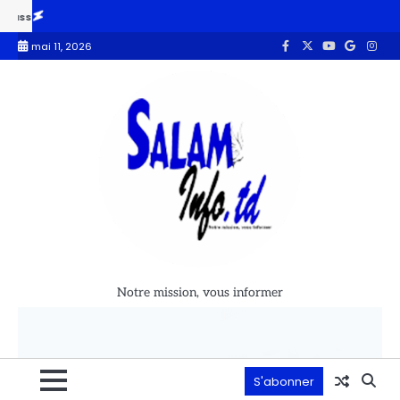
»
Afrique du sud : La justice rouvre la porte à une destitution du 
mai 11, 2026
Notre mission, vous informer
S'abonner