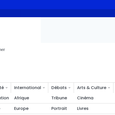
e du Mandoul
Les morgues saturées face à une crise de capaci
mer
té
International
Débats
Arts & Culture
tion
Bien-être
Afrique
Tribune
Cinéma
é
Europe
Portrait
Livres
’Energie en visite de travail en Algerie