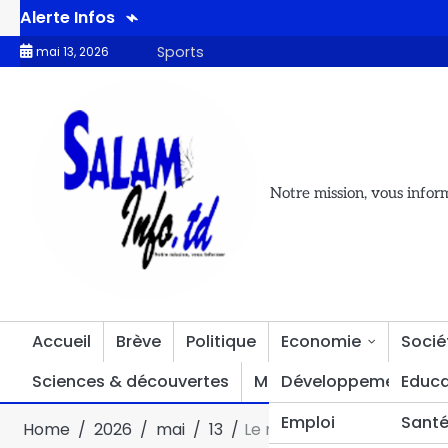
Alerte Infos
ts offerts par la Fondation Chad Helping Hands à la ligue provincial
Sports
mai 13, 2026
Notre mission, vous infor
Accueil
Brève
Politique
Economie
Socié
Sciences & découvertes
Multimédia
Développement
Divers
Educa
Emploi
Sant
Home
2026
mai
13
Le ministre de l’Eau et de l