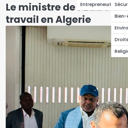
Le ministre de l’Eau et de
Entrepreneuriat
Sécur
travail en Algerie
Bien-
Envir
Droit
Relig