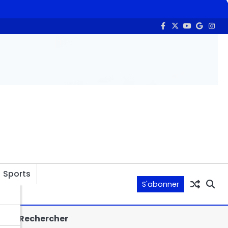
té
Mayo-Kebbi Ouest : Salamata, Gagal, Keuni et Torrock, canton
Sports
S'abonner
Rechercher