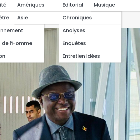
 l’Energie en visite de
ité
Amériques
Editorial
Musique
être
Asie
Chroniques
onnement
Analyses
s de l’Homme
Enquêtes
ion
Entretien Idées