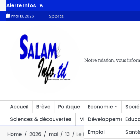
Alerte Infos
t de la CCBC : le Tchad présente deux projets prioritaires sur l
Sports
mai 13, 2026
Notre mission, vous infor
Accueil
Brève
Politique
Economie
Socié
Sciences & découvertes
Multimédia
Développement
Divers
Educa
Emploi
Sant
Home
2026
mai
13
Le RAGFHT au front pour 