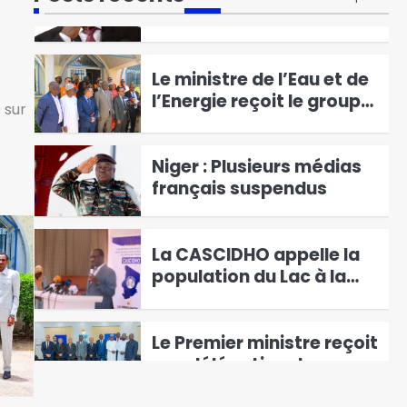
rouvre la porte à une
Congo »
destitution du président
3
Ramaphosa
Le ministre de l’Eau et de
l’Energie reçoit le groupe
 sur
SONELGAZ
4
Niger : Plusieurs médias
français suspendus
5
La CASCIDHO appelle la
population du Lac à la
vigilance et à collaborer
6
avec les forces de
défense pour éradiquer
Le Premier ministre reçoit
le mal
une délégation du
groupe Sonelgaz pour
1