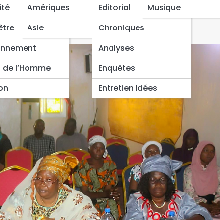
les droits reproductifs des
ité
Amériques
Editorial
Musique
être
Asie
Chroniques
onnement
Analyses
s de l’Homme
Enquêtes
ion
Entretien Idées