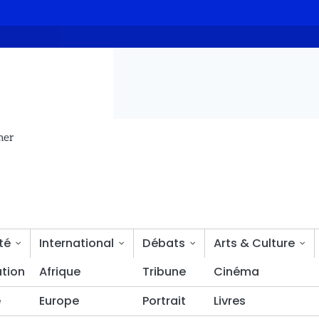
’environnement
Le PTPAS se désolidarise de l’appel de Pahimi Pa
mer
té
International
Débats
Arts & Culture
tion
Bien-être
Afrique
Tribune
Cinéma
é
Europe
Portrait
Livres
les droits reproductifs des femmes handicapées